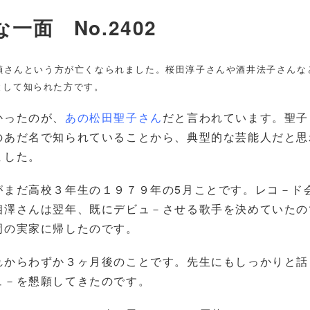
一面 No.2402
禎さんという方が亡くなられました。桜田淳子さんや酒井法子さんな
として知られた方です。
かったのが、
あの松田聖子さん
だと言われています。聖子
のあだ名で知られていることから、典型的な芸能人だと思
ました。
がまだ高校３年生の１９７９年の5月ことです。レコ－ド
相澤さんは翌年、既にデビュ－させる歌手を決めていたの
岡の実家に帰したのです。
れからわずか３ヶ月後のことです。先生にもしっかりと話
ュ－を懇願してきたのです。