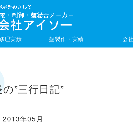
修理実績
盤製作・実績
会
長の”三行日記”
2013年05月