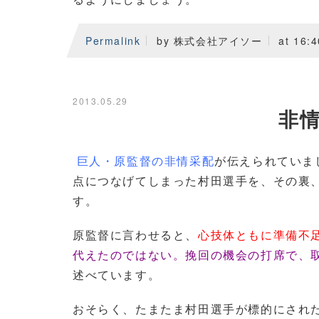
Permalink
by 株式会社アイソー
at 16:4
2013.05.29
非情
巨人・原監督の非情采配
が伝えられていま
点につなげてしまった村田選手を、その裏
す。
原監督に言わせると、
心技体ともに準備不
代えたのではない。挽回の機会の打席で、
述べています。
おそらく、たまたま村田選手が標的にされ