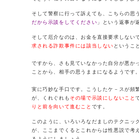
そして警察に行って訴えても、こちらの思
だから示談をしてください
」という返事が
そして厄介なのは、お金を直接要求しない
求される詐欺事件には該当しない
というこ
ですから、さも見ていなかった自分が悪か
ことから、相手の思うままになるようです
実に巧妙な手口です。こうしたケ－スが頻
が、くれぐれも
その場で示談にしないこと
りと前を向いて進むこと
です。
このように、いろいろなだましのテクニッ
が、ここまでくるとこれからは性悪説で考
るようにしましょう。