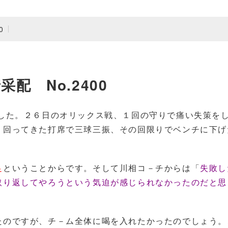
0
采配 No.2400
した。２６日のオリックス戦、１回の守りで痛い失策を
、回ってきた打席で三球三振、その回限りでベンチに下げ
足
ということからです。そして川相コ－チからは「
失敗し
取り返してやろうという気迫が感じられなかったのだと思
たのですが、チ－ム全体に喝を入れたかったのでしょう。