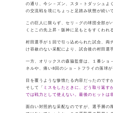
の通り、今シ－ズン、スタ－トダッシュよ
の交流戦を境にちょっと足踏み状態が続い
この巨人に限らず、セリ－グの球団全部が
くとこの先上昇・阪神に足もとをすくわれ
村田選手が１回で引っ込められた試合、両
け容赦のない采配により、試合後の村田選
一方、オリックスの森脇監督は、１番ショ
ネルや、痛い8回のショ－トフライの落球
目を覆うような惨憺たる内容だったのです
そして「
ミスをしたときに、どう取り返す
では戦力として使えない。最後のヒットは
面白い対照的な采配なのですが、選手層の