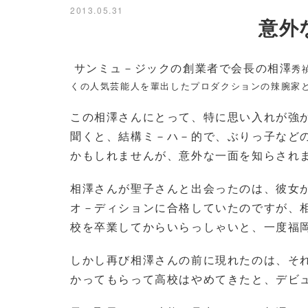
2013.05.31
意外な
サンミュ－ジックの創業者で会長の相澤
秀
くの人気芸能人を輩出したプロダクションの辣腕家
この相澤さんにとって、特に思い入れが強
聞くと、結構ミ－ハ－的で、ぶりっ子など
かもしれませんが、意外な一面を知らされ
相澤さんが聖子さんと出会ったのは、彼女
オ－ディションに合格していたのですが、
校を卒業してからいらっしゃいと、一度福
しかし再び相澤さんの前に現れたのは、そ
かってもらって高校はやめてきたと、デビ