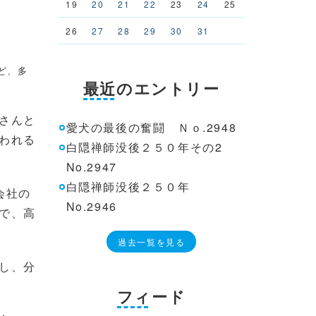
19
20
21
22
23
24
25
26
27
28
29
30
31
ど、多
最近のエントリー
さんと
愛犬の最後の奮闘 Ｎｏ.2948
われる
白隠禅師没後２５０年その2
No.2947
白隠禅師没後２５０年
会社の
No.2946
で、高
過去一覧を見る
し、分
フィード