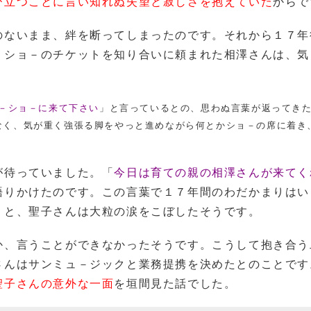
び立つことに言い知れぬ失望と寂しさを抱えていた
からで
のないまま、絆を断ってしまったのです。それから１７年
－ショ－のチケットを知り合いに頼まれた相澤さんは、気
－ショ－に来て下さい
」と言っているとの、思わぬ言葉が返ってき
なく、気が重く
強張る脚をやっと進めながら何とかショ－の席に着き
が待っていました。「
今日は育ての親の相澤さんが来てく
語りかけたのです。この言葉で１７年間のわだかまりはい
くと、聖子さんは大粒の涙をこぼしたそうです。
か、言うことができなかったそうです。こうして抱き合う
さんはサンミュ－ジックと業務提携を決めたとのことです
聖子さんの意外な一面
を垣間見た話でした。