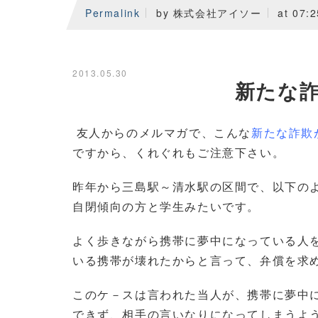
Permalink
by 株式会社アイソー
at 07:2
2013.05.30
新たな詐
友人からのメルマガで、こんな
新たな詐欺
ですから、くれぐれもご注意下さい。
昨年から三島駅～清水駅の区間で、以下の
自閉傾向の方と学生みたいです。
よく歩きながら携帯に夢中になっている人
いる携帯が壊れたからと言って、弁償を求
このケ－スは言われた当人が、携帯に夢中
できず、相手の言いなりになってしまうよ