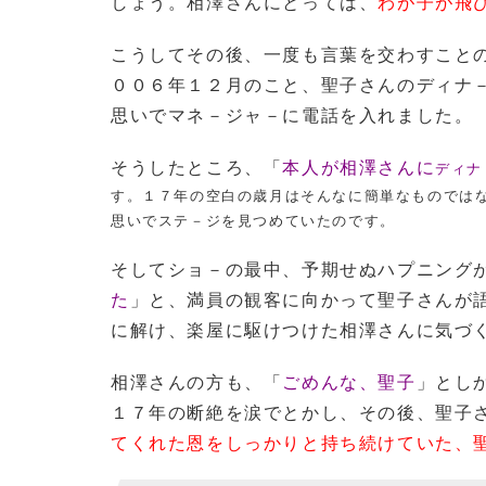
しょう。相澤さんにとっては、
わが子が飛
こうしてその後、一度も言葉を交わすこと
００６年１２月のこと、聖子さんのディナ
思いでマネ－ジャ－に電話を入れました。
そうしたところ、「
本人が相澤さんに
ディナ
す。１７年の空白の歳月はそんなに簡単なものでは
思いでステ－ジを見つめていたのです。
そしてショ－の最中、予期せぬハプニング
た
」と、満員の観客に向かって聖子さんが
に解け、楽屋に駆けつけた相澤さんに気づ
相澤さんの方も、「
ごめんな、聖子
」とし
１７年の断絶を涙でとかし、その後、聖子
てくれた恩をしっかりと持ち続けていた、