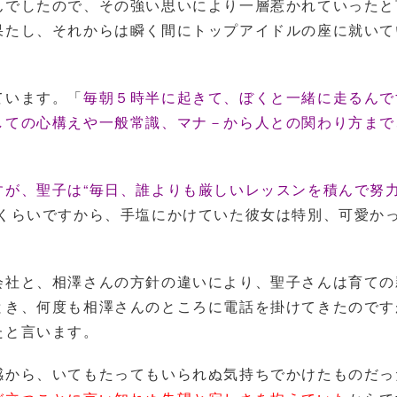
んでしたので、その強い思いにより一層惹かれていったと
果たし、それからは瞬く間にトップアイドルの座に就いて
ています。「
毎朝５時半に起きて、ぼくと一緒に走るんで
しての心構えや一般常識、マナ－から人との関わり方まで
すが、聖子は“毎日、誰よりも厳しいレッスンを積んで努
くらいですから、手塩にかけていた彼女は特別、可愛か
会社と、相澤さんの方針の違いにより、聖子さんは育ての
とき、何度も相澤さんのところに電話を掛けてきたのです
たと言います。
感から、いてもたってもいられぬ気持ちでかけたものだっ