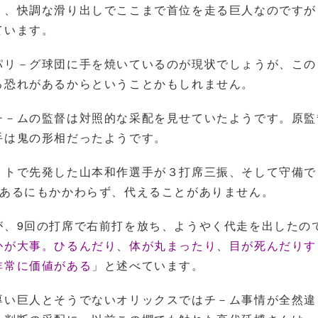
く、快調な滑り出しでここまで首位を走る巨人なのですが
ています。
パリ－グ球団に手を焼いているのが現状でしょうが、この
る恐れがあるからということかもしれません。
チ－ムの監督は対照的な采配を見せていたようです。原監
手は鬼の形相だったようです。
－トで先発した山本和作選手が３打席三振、そして守備で
があるにもかかわらず、代えることがありません。
が、9回の打席で右前打を放ち、ようやく代走を出したの
かが大事。ひるんだり、体が丸まったり、目が死んだりす
非常に価値がある
」と述べています。
厚い巨人とそうでないオリックスではチ－ム事情が全然違