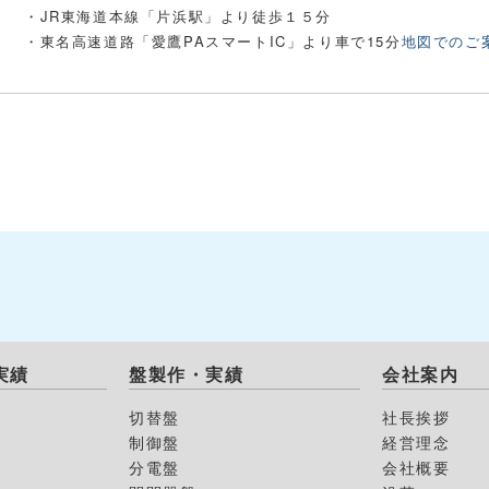
・JR東海道本線「片浜駅」より徒歩１５分
・東名高速道路「愛鷹PAスマートIC」より車で15分
地図でのご
実績
盤製作・実績
会社案内
切替盤
社長挨拶
制御盤
経営理念
分電盤
会社概要