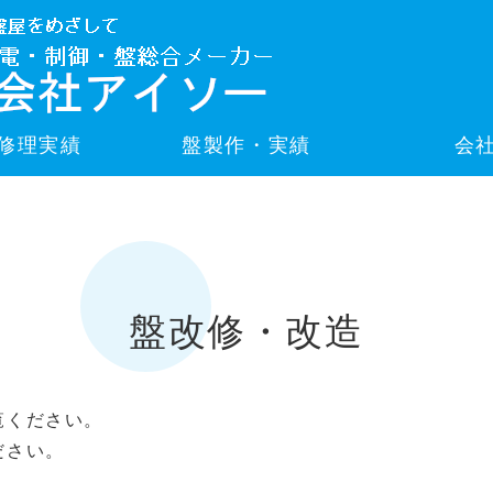
修理実績
盤製作・実績
会
盤改修・改造
覧ください。
ださい。