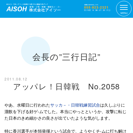
MENU
会長の”三行日記”
2011.08.12
アッパレ！日韓戦 No.2058
やあ、水曜日に行われた
サッカ－・日韓戦練習試合
は久しぶりに
溜飲を下げる好ゲ-ムでした。本当にやっとというか、攻撃に転じ
た日本のきめ細かさの良さが出ていたような気がします。
特に香川選手が本領発揮という試合で、ようやくチ-ムに打ち解け