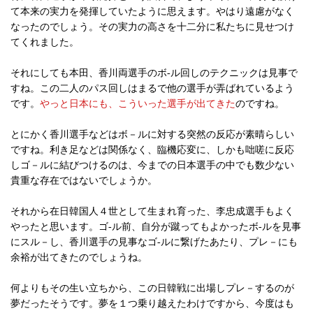
て本来の実力を発揮していたように思えます。やはり遠慮がなく
なったのでしょう。その実力の高さを十二分に私たちに見せつけ
てくれました。
それにしても本田、香川両選手のボ-ル回しのテクニックは見事で
すね。この二人のパス回しはまるで他の選手が弄ばれているよう
です。
やっと日本にも、こういった選手が出てきた
のですね。
とにかく香川選手などはボ－ルに対する突然の反応が素晴らしい
ですね。利き足などは関係なく、臨機応変に、しかも咄嗟に反応
しゴ－ルに結びつけるのは、今までの日本選手の中でも数少ない
貴重な存在ではないでしょうか。
それから在日韓国人４世として生まれ育った、李忠成選手もよく
やったと思います。ゴ-ル前、自分が蹴ってもよかったボ-ルを見事
にスル－し、香川選手の見事なゴ-ルに繋げたあたり、プレ－にも
余裕が出てきたのでしょうね。
何よりもその生い立ちから、この日韓戦に出場しプレ－するのが
夢だったそうです。夢を１つ乗り越えたわけですから、今度はも