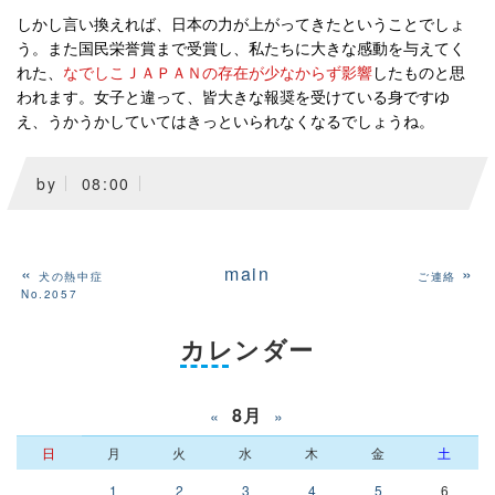
しかし言い換えれば、日本の力が上がってきたということでしょ
う。また国民栄誉賞まで受賞し、私たちに大きな感動を与えてく
れた、
なでしこＪＡＰＡＮの存在が少なからず影響
したものと思
われます。女子と違って、皆大きな報奨を受けている身ですゆ
え、うかうかしていてはきっといられなくなるでしょうね。
by
08:00
«
main
»
犬の熱中症
ご連絡
No.2057
カレンダー
8月
«
»
日
月
火
水
木
金
土
1
2
3
4
5
6