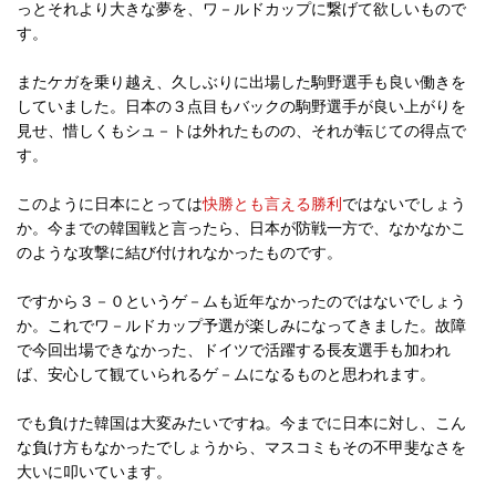
っとそれより大きな夢を、ワ－ルドカップに繋げて欲しいもので
す。
またケガを乗り越え、久しぶりに出場した駒野選手も良い働きを
していました。日本の３点目もバックの駒野選手が良い上がりを
見せ、惜しくもシュ－トは外れたものの、それが転じての得点で
す。
このように日本にとっては
快勝とも言える勝利
ではないでしょう
か。今までの韓国戦と言ったら、日本が防戦一方で、なかなかこ
のような攻撃に結び付けれなかったものです。
ですから３－０というゲ－ムも近年なかったのではないでしょう
か。これでワ－ルドカップ予選が楽しみになってきました。故障
で今回出場できなかった、ドイツで活躍する長友選手も加われ
ば、安心して観ていられるゲ－ムになるものと思われます。
でも負けた韓国は大変みたいですね。今までに日本に対し、こん
な負け方もなかったでしょうから、マスコミもその不甲斐なさを
大いに叩いています。