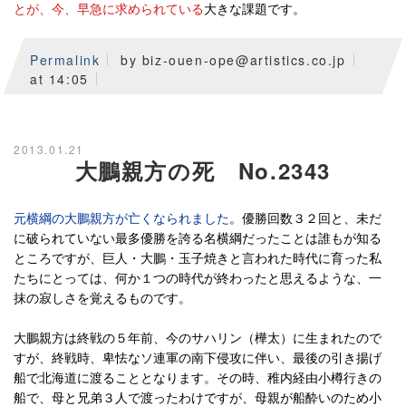
とが、今、早急に求められている
大きな課題です。
Permalink
by biz-ouen-ope@artistics.co.jp
at 14:05
2013.01.21
大鵬親方の死 No.2343
元横綱の大鵬親方が亡くなられました
。優勝回数３２回と、未だ
に破られていない最多優勝を誇る名横綱だったことは誰もが知る
ところですが、巨人・大鵬・玉子焼きと言われた時代に育った私
たちにとっては、何か１つの時代が終わったと思えるような、一
抹の寂しさを覚えるものです。
大鵬親方は終戦の５年前、今のサハリン（樺太）に生まれたので
すが、終戦時、卑怯なソ連軍の南下侵攻に伴い、最後の引き揚げ
船で北海道に渡ることとなります。その時、稚内経由小樽行きの
船で、母と兄弟３人で渡ったわけですが、母親が船酔いのため小