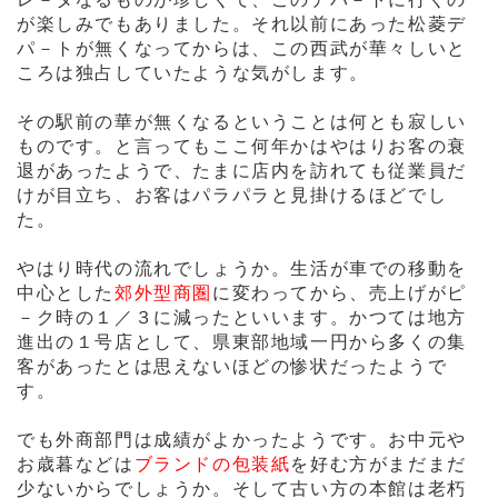
レ－タなるものが珍しくて、このデパ－トに行くの
が楽しみでもありました。それ以前にあった松菱デ
パ－トが無くなってからは、この西武が華々しいと
ころは独占していたような気がします。
その駅前の華が無くなるということは何とも寂しい
ものです。と言ってもここ何年かはやはりお客の衰
退があったようで、たまに店内を訪れても従業員だ
けが目立ち、お客はパラパラと見掛けるほどでし
た。
やはり時代の流れでしょうか。生活が車での移動を
中心とした
郊外型商圏
に変わってから、売上げがピ
－ク時の１／３に減ったといいます。かつては地方
進出の１号店として、県東部地域一円から多くの集
客があったとは思えないほどの惨状だったようで
す。
でも外商部門は成績がよかったようです。お中元や
お歳暮などは
ブランドの包装紙
を好む方がまだまだ
少ないからでしょうか。そして古い方の本館は老朽