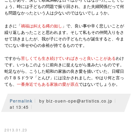
ことがあり、決して順風満帆な日々ばかりではなかったことでし
ょう。時には子どもの問題で振り回され、また夫婦関係だって何
も問題なかったという人は少ないのではないでしょうか。
まさに「
禍福は糾える縄の如し
」で、良い事や辛く悲しいことが
繰り返しあったことと思われます。そして私もその仲間入りをさ
せて頂きましたが、我が子にその子どもたちが誕生すると、今ま
でにない幸せや心の余裕が持てるものです。
ですから
苦しくても生き続けていればきっと良いことがある
わけ
です。いつもこのように前向きに捉えながら進みたいものです。
蛇足ながら、こうした昭和の家族の良き愛を描いていた、日曜日
のＴＢＳドラマ「とんび」には泣かされました。やはり何と言っ
ても、
一番身近でもある家族の愛が原点
ではないでしょうか。
Permalink
by biz-ouen-ope@artistics.co.jp
at 13:45
2013.01.23