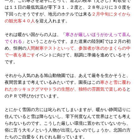
一方、この寒さを逆手にとって、道北の枝幸（えさし）町歌登で
は１１日の最低気温が零下３１．２度と、２８年ぶりに３０度を
下回ったそうですが、地元のホテルでは来る
２月中旬にタイから
の観光客４０人
を迎え入れます。
それは暖かい国からの人は、「
寒さが厳しいほうがかえって喜ん
でくれる
」ということからです。また道東の陸別町では２月の初
め、恒例の
人間耐寒テストといって、参加者が氷のかまくらの中
で一夜を過ごす
イベントに向けて、順調に準備を進めているそう
です。
それから人気のある旭山動物園では、あえて厳冬を生かそうと、
夜間営業まで考えているみたいです。園長はこの
寒さと雪に覆わ
れたホッキョクグマやトラの生態が、独特の雰囲気で楽しめる
と
のＰＲで呼びかけています。
とにかく雪国の方には叱られてしまいますが、暖かい静岡辺りに
住んでいると雪は降らないし、零下何度なんて世界はとても考え
られないものです。こうした厳しい環境に置かれていないから、
俗に言う大モノという人物が出現しないのでしょうか。北国の方
たちのご自愛をくれぐれも願っています。