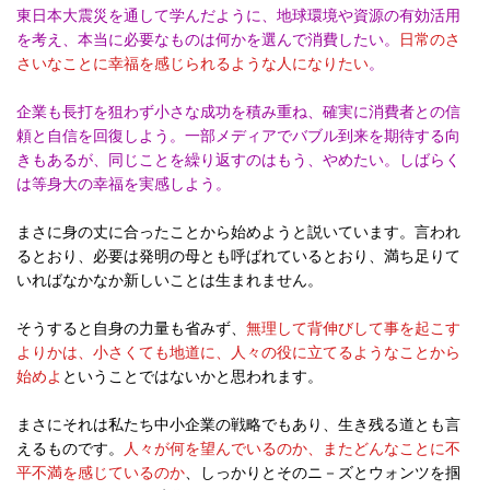
東日本大震災を通して学んだように、地球環境や資源の有効活用
を考え、本当に必要なものは何かを選んで消費したい。
日常のさ
さいなことに幸福を感じられるような人になりたい
。
企業も長打を狙わず小さな成功を積み重ね、確実に消費者との信
頼と自信を回復しよう。一部メディアでバブル到来を期待する向
きもあるが、同じことを繰り返すのはもう、やめたい。しばらく
は等身大の幸福を実感しよう。
まさに身の丈に合ったことから始めようと説いています。言われ
るとおり、必要は発明の母とも呼ばれているとおり、満ち足りて
いればなかなか新しいことは生まれません。
そうすると自身の力量も省みず、
無理して背伸びして事を起こす
よりかは、小さくても地道に、人々の役に立てるようなことから
始めよ
ということではないかと思われます。
まさにそれは私たち中小企業の戦略でもあり、生き残る道とも言
えるものです。
人々が何を望んでいるのか、またどんなことに不
平不満を感じているのか
、しっかりとそのニ－ズとウォンツを掴