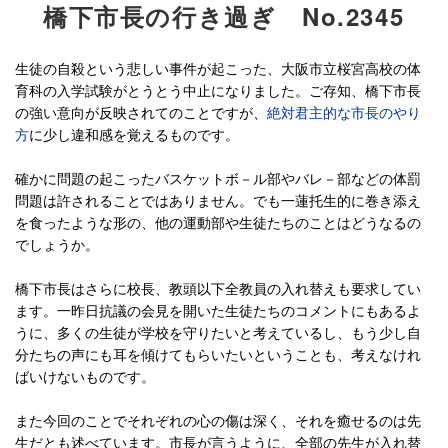
橋下市長の行き過ぎ No.2345
生徒の自殺という悲しい事件が起こった、大阪市立桜宮高校の体
育科の入学試験がとうとう中止になりました。ご存知、橋下市長
の強い意向が反映されてのことですが、
絶対君主的な市長のやり
方
に少し違和感を覚えるものです。
確かに問題の起こったバスケットボ－ル部やバレ－部などの体罰
問題は許されることではありません。でも一蓮托生的に巻き添え
を食ったような形の、他の運動部や生徒たちのことはどうなるの
でしょうか。
橋下市長はさらに校長、教頭以下全教員の入れ替えも要求してい
ます。一昨日抗議の会見を開いた生徒たちのコメントにもあるよ
うに、多くの生徒が学校を守りたいと考えているし、もう少し自
分たちの声にも耳を傾けてもらいたいということも、考えなけれ
ばいけないものです。
また今回のことでそれぞれの心の傷は深く、それを癒せるのは先
生だとも述べています。市長が言うように、全部の先生が入れ替