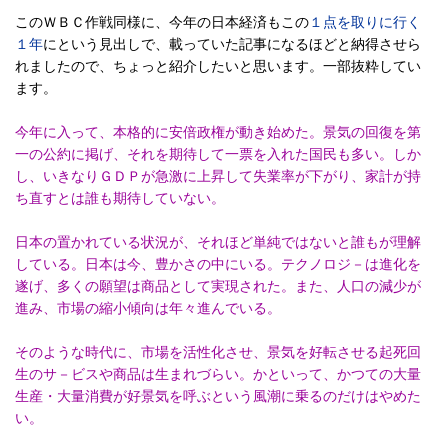
このＷＢＣ作戦同様に、今年の日本経済もこの
１点を取りに行く
１年
にという見出しで、載っていた記事になるほどと納得させら
れましたので、ちょっと紹介したいと思います。一部抜粋してい
ます。
今年に入って、本格的に安倍政権が動き始めた。景気の回復を第
一の公約に掲げ、それを期待して一票を入れた国民も多い。しか
し、いきなりＧＤＰが急激に上昇して失業率が下がり、家計が持
ち直すとは誰も期待していない。
日本の置かれている状況が、それほど単純ではないと誰もが理解
している。日本は今、豊かさの中にいる。テクノロジ－は進化を
遂げ、多くの願望は商品として実現された。また、人口の減少が
進み、市場の縮小傾向は年々進んでいる。
そのような時代に、市場を活性化させ、景気を好転させる起死回
生のサ－ビスや商品は生まれづらい。かといって、かつての大量
生産・大量消費が好景気を呼ぶという風潮に乗るのだけはやめた
い。