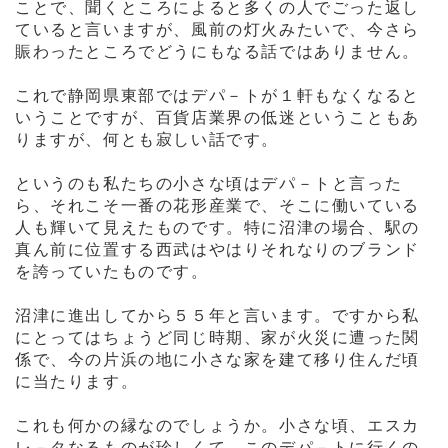
ことで、聞くところによると多くの人でごった返し
ていると言いますが、風前の灯火みたいで、今さら
賑わったところでどうにもなる話ではありません。
これで静岡県東部ではデパ－トが１軒もなくなると
いうことですが、百貨店業界の低迷ということもあ
りますが、何とも寂しい話です。
というのも私たちの小さな頃はデパ－トと言った
ら、それこそ一番の花形産業で、そこに働いている
人も輝いて見えたものです。
特に沼津の場合、駅の
真ん前に位置する西武はやはりそれなりのブランド
を誇っていたものです。
沼津に進出してから５５年と言います。ですから私
にとってはちょうど同じ時期、家が火災に遭った関
係で、今の片浜の地に小さな家を建て移り住んだ頃
に当たります。
これも何かの縁なのでしょうか。小さな頃、エスカ