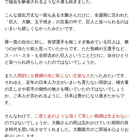
で協会を解雇されるような不運も続きました。
こんな波乱万丈な一面もある大鵬さんだけに、全盛期に言われた
「巨人、大鵬、玉子焼き」の言葉の中で、巨人と並べられるのは
いまいち嬉しくなかったみたいです。
裸一貫の自分に対し、有望選手を根こそぎ集めている巨人は、勝
つのが当たり前と思っていたからです。ただ長嶋や王選手など、
ス－パ－スタ－も全部含めた巨人ということだけに、自分ひとり
と並べられ誇らしかったのではないでしょうか。
また
人間的にも横綱の名に恥じない立派な人
だったみたいです。
それゆえ、近年の日本人力士がいまいち育たない現状は、稽古量
の乏しさや若手の個性の無さを嘆いていたのではないでしょう
か。ご本人が言われるように、日本は豊かになり過ぎたからで
す。
そんなわけで、
二度とあのような強くて美しい横綱は生まれない
のではないでしょうか。大鵬さんの死は忘れかけていた昭和の良
き時代を思い出させてくれました。大鵬親方のご冥福を心よりお
祈りいたします。