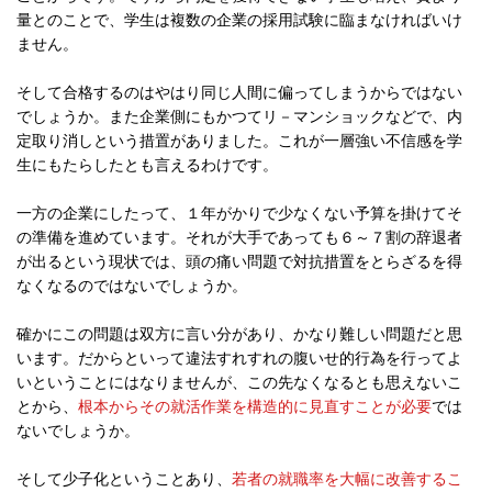
量とのことで、学生は複数の企業の採用試験に臨まなければいけ
ません。
そして合格するのはやはり同じ人間に偏ってしまうからではない
でしょうか。また企業側にもかつてリ－マンショックなどで、内
定取り消しという措置がありました。これが一層強い不信感を学
生にもたらしたとも言えるわけです。
一方の企業にしたって、１年がかりで少なくない予算を掛けてそ
の準備を進めています。それが大手であっても６～７割の辞退者
が出るという現状では、頭の痛い問題で対抗措置をとらざるを得
なくなるのではないでしょうか。
確かにこの問題は双方に言い分があり、かなり難しい問題だと思
います。だからといって違法すれすれの腹いせ的行為を行ってよ
いということにはなりませんが、この先なくなるとも思えないこ
とから、
根本からその就活作業を構造的に見直すことが必要
では
ないでしょうか。
そして少子化ということあり、
若者の就職率を大幅に改善するこ