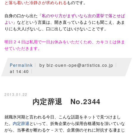
と落ち着いた冷静さが求められる
ものです。
自身の口から出た「
私のやり方がまずいなら次の選挙で落とせば
よい
」などという言葉は、開き直っているようにも聞こえ、あま
りにも大人げないし、口に出してはいけないことです。
明日２４日は私用で一日お休みをいただくため、カキコミは休ま
せていただきます。
Permalink
by biz-ouen-ope@artistics.co.jp
at 14:40
2013.01.22
内定辞退 No.2344
就職氷河期と言われる今日、こんな話題をネットで見つけまし
た。
内定辞退
といって、折角企業から採用合格通知を頂いていな
がら、当事者が断わるケ－スで、企業側のそれに対抗する凄まじ