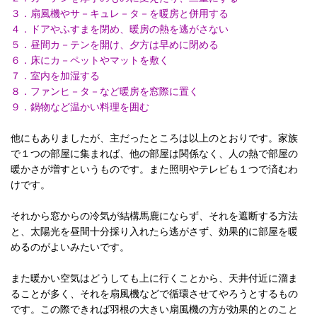
３．扇風機やサ－キュレ－タ－を暖房と併用する
４．ドアやふすまを閉め、暖房の熱を逃がさない
５．昼間カ－テンを開け、夕方は早めに閉める
６．床にカ－ペットやマットを敷く
７．室内を加湿する
８．ファンヒ－タ－など暖房を窓際に置く
９．鍋物など温かい料理を囲む
他にもありましたが、主だったところは以上のとおりです。家族
で１つの部屋に集まれば、他の部屋は関係なく、人の熱で部屋の
暖かさが増すというものです。また照明やテレビも１つで済むわ
けです。
それから窓からの冷気が結構馬鹿にならず、それを遮断する方法
と、太陽光を昼間十分採り入れたら逃がさず、効果的に部屋を暖
めるのがよいみたいです。
また暖かい空気はどうしても上に行くことから、天井付近に溜ま
ることが多く、それを扇風機などで循環させてやろうとするもの
です。この際できれば羽根の大きい扇風機の方が効果的とのこと