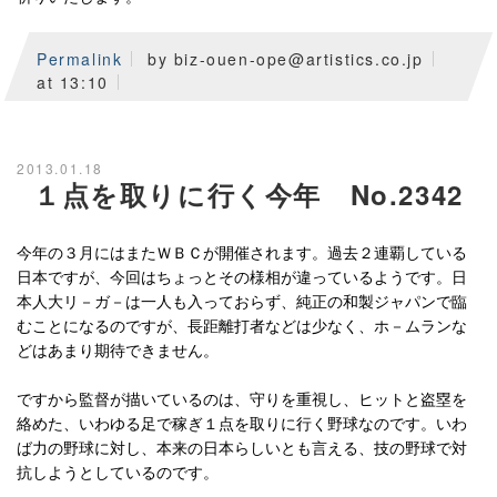
Permalink
by biz-ouen-ope@artistics.co.jp
at 13:10
2013.01.18
１点を取りに行く今年 No.2342
今年の３月にはまたＷＢＣが開催されます。過去２連覇している
日本ですが、今回はちょっとその様相が違っているようです。日
本人大リ－ガ－は一人も入っておらず、純正の和製ジャパンで臨
むことになるのですが、長距離打者などは少なく、ホ－ムランな
どはあまり期待できません。
ですから監督が描いているのは、守りを重視し、ヒットと盗塁を
絡めた、いわゆる足で稼ぎ１点を取りに行く野球なのです。いわ
ば力の野球に対し、本来の日本らしいとも言える、技の野球で対
抗しようとしているのです。