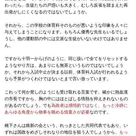
わったら、生徒たちの戸惑いも大きく、むしろ反省を踏まえた再
出発がしにくくなるのではないでしょうか。
それから、この学校の体育科そのものが悪いような印象を人々に
与えてしまうことになります。もちろん優秀な先生もいるでしょ
うし、他の運動部の中には立派な生徒がいないわけではありませ
ん。
ですから十羽一からげのように、同じ扱いで全てをリセットする
ようなやり方は、あまりにも無茶というものではないでしょう
か。それから入試中止が決まる以前、体育科入試が行われるよう
なら予算がつくわけではないとまで言い放っています。
これって何か脅しのようにも受け取れる言葉です。確かに熱血漢
の市長ですから、胸の中にはほとばしる情熱を抑えきれないもの
があるのでしょう。でも
為政者は感情的ではなく、もっと冷静に
あらゆる角度から物事を眺める慎重さが必要
なのです。
橋下さんは維新の会という、れっきとした共同代表でもあり、い
ずれは国政をめざしそれなりの地位を狙う人でしょうから、
もっ