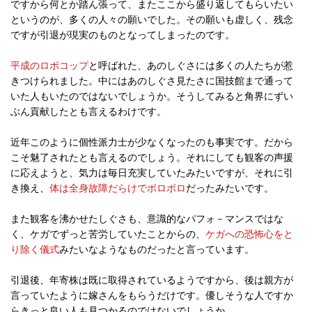
ですから何とか踏ん張って、またここから盛り返してもらいたい
というのが、多くの人々の願いでした。その願いも虚しく、残念
ですが引退が現実のものとなってしまったのです。
平成のロボコップ
と呼ばれた、あのしぐさには多くの人たちが惹
きつけられました。中にはあのしぐさ見たさに国技館まで通って
いた人もいたのではないでしょうか。そうしてみると角界にずい
ぶん貢献したとも言えるわけです。
近年このように個性派力士が少なくなったのも事実です。だから
こそ魅了されたとも言えるのでしょう。それにしても観客の声援
に応えようと、気力は毎日充実していたみたいですが、それに引
き換え、
体は全身故障だらけでボロボロ
だったみたいです。
また観客を沸かせたしぐさも、意識的なパフォ－マンスではな
く、ケガでずっと苦労していたことからの、
ケガへの恐怖心をと
り除く儀式
みたいなようなものだったと言っています。
引退後、年寄株は既に取得されているようですから、後は親方が
言っていたように嫁さんをもらうだけです。優しそうな人ですか
らきっと良い人も見つかるのではないでしょうか。