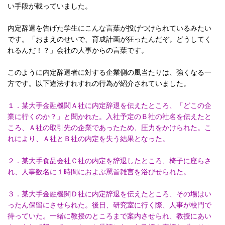
い手段が載っていました。
内定辞退を告げた学生にこんな言葉が投げつけられているみたい
です。「おまえのせいで、育成計画が狂ったんだぞ。どうしてく
れるんだ！？」会社の人事からの言葉です。
このように内定辞退者に対する企業側の風当たりは、強くなる一
方です。以下違法すれすれの行為が紹介されていました。
１．某大手金融機関Ａ社に内定辞退を伝えたところ、「どこの企
業に行くのか？」と聞かれた。入社予定のＢ社の社名を伝えたと
ころ、Ａ社の取引先の企業であったため、圧力をかけられた。こ
れにより、Ａ社とＢ社の内定を失う結果となった。
２．某大手食品会社Ｃ社の内定を辞退したところ、椅子に座らさ
れ、人事数名に１時間におよぶ罵詈雑言を浴びせられた。
３．某大手金融機関Ｄ社に内定辞退を伝えたところ、その場はい
ったん保留にさせられた。後日、研究室に行く際、人事が校門で
待っていた。一緒に教授のところまで案内させられ、教授にあい