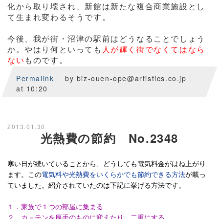
化から取り壊され、新館は新たな複合商業施設とし
て生まれ変わるそうです。
今後、我が街・沼津の駅前はどうなることでしょう
か。やはり何といっても
人が輝く街でなくてはなら
ない
ものです。
Permalink
by biz-ouen-ope@artistics.co.jp
at 10:20
2013.01.30
光熱費の節約 No.2348
寒い日が続いていることから、どうしても電気料金がはね上がり
ます。この
電気料や光熱費をいくらかでも節約できる方法
が載っ
ていました。紹介されていたのは下記に挙げる方法です。
１．家族で１つの部屋に集まる
２．カ－テンを厚手のものに変えたり、二重にする