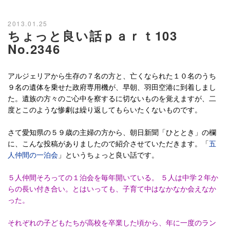
2013.01.25
ちょっと良い話ｐａｒｔ103
No.2346
アルジェリアから生存の７名の方と、亡くなられた１０名のうち
９名の遺体を乗せた政府専用機が、早朝、羽田空港に到着しまし
た。遺族の方々のご心中を察するに切ないものを覚えますが、二
度とこのような惨劇は繰り返してもらいたくないものです。
さて愛知県の５９歳の主婦の方から、朝日新聞「ひととき」の欄
に、こんな投稿がありましたので紹介させていただきます。「
五
人仲間の一泊会
」というちょっと良い話です。
５人仲間そろっての１泊会を毎年開いている。 ５人は中学２年か
らの長い付き合い。とはいっても、子育て中はなかなか会えなか
った。
それぞれの子どもたちが高校を卒業した頃から、年に一度のラン