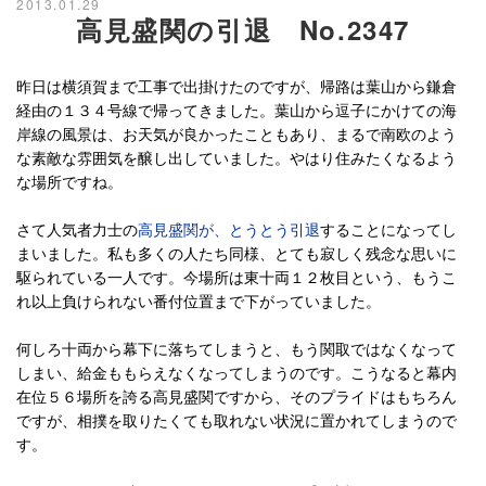
2013.01.29
高見盛関の引退 No.2347
昨日は横須賀まで工事で出掛けたのですが、帰路は葉山から鎌倉
経由の１３４号線で帰ってきました。葉山から逗子にかけての海
岸線の風景は、お天気が良かったこともあり、まるで南欧のよう
な素敵な雰囲気を醸し出していました。やはり住みたくなるよう
な場所ですね。
さて人気者力士の
高見盛関が、とうとう引退
することになってし
まいました。私も多くの人たち同様、とても寂しく残念な思いに
駆られている一人です。今場所は東十両１２枚目という、もうこ
れ以上負けられない番付位置まで下がっていました。
何しろ十両から幕下に落ちてしまうと、もう関取ではなくなって
しまい、給金ももらえなくなってしまうのです。こうなると幕内
在位５６場所を誇る高見盛関ですから、そのプライドはもちろん
ですが、相撲を取りたくても取れない状況に置かれてしまうので
す。