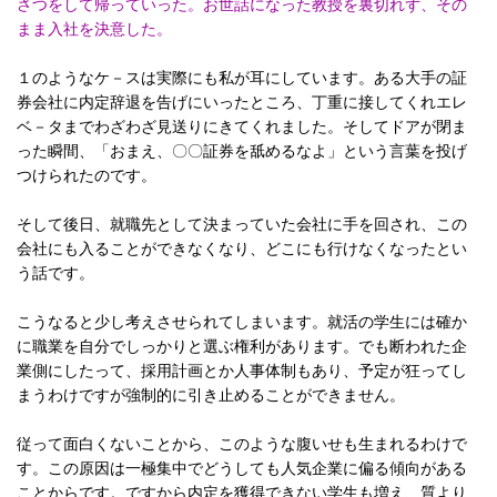
さつをして帰っていった。お世話になった教授を裏切れず、その
まま入社を決意した。
１のようなケ－スは実際にも私が耳にしています。ある大手の証
券会社に内定辞退を告げにいったところ、丁重に接してくれエレ
ベ－タまでわざわざ見送りにきてくれました。そしてドアが閉ま
った瞬間、「おまえ、〇〇証券を舐めるなよ」という言葉を投げ
つけられたのです。
そして後日、就職先として決まっていた会社に手を回され、この
会社にも入ることができなくなり、どこにも行けなくなったとい
う話です。
こうなると少し考えさせられてしまいます。就活の学生には確か
に職業を自分でしっかりと選ぶ権利があります。でも断われた企
業側にしたって、採用計画とか人事体制もあり、予定が狂ってし
まうわけですが強制的に引き止めることができません。
従って面白くないことから、このような腹いせも生まれるわけで
す。この原因は一極集中でどうしても人気企業に偏る傾向がある
ことからです。ですから内定を獲得できない学生も増え、質より