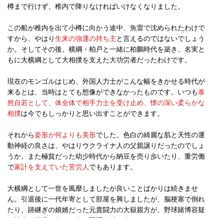
樽まで行けず、稚内で降りなければいけなくなりました。
この船が稚内を出て小樽に向かう途中、魚雷で沈められたわけで
すから、やはり
生来の強運の持ち主
と言えるのではないでしょう
か。そしてその後、横綱・柏戸と一緒に柏鵬時代を築き、名実と
もに大横綱として大相撲を支えた大功労者だったわけです。
現在のモンゴルはじめ、外国人力士がこんな幅をきかせる時代が
来るとは、当時はとても想像ができなかったものです。いつも
泰
然自若として、体全体で相手力士を受け止め、懐の深い柔らかな
相撲
は今でもしっかりと思い出すことができます。
それから
姿形が何よりも美形
でした。色白の綺麗な肌と天性の運
動神経の良さは、やはりウクライナ人の父親譲りだったのでしょ
うか。また極貧だった幼少時代から納豆を売り歩いたり、重労働
で
家計を支えていた苦労人
でもあります。
大横綱として一世を風靡しましたが良いことばかりは続きませ
ん。引退後に一代年寄として部屋を興しましたが、脳梗塞で倒れ
たり、跡継ぎの娘婿だった元貴闘力の大嶽親方が、野球賭博容疑