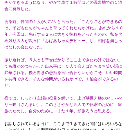
チができるようになり、やがて車で１時間ほどの温泉地での１泊
会に発展した。
ある時、仲間の１人がポツリと言った。「こんなことができるの
は、子どもたちがちゃんと育ってくれたおかげね」 あれから１０
年。今回は、先行する２人に大きく後れをとったものの、私を含
め残り３人が次々に「おばあちゃんデビュー」し、相好を崩しっ
ぱなしの会になった。
振り返れば、５人とも幸せばかりでここまできたわけではない。
でも誰かのつらかった出来事は、５人で会えばたちまち笑い話に
昇華される。後ろ向きの愚痴を言い合わないからこそ、いい時間
を共有できる。そんな仲間がいるおかげで、１泊会ができるの
だ。
宿では、しっかり主婦の役目を解いて、上げ膳据え膳のおしゃべ
り三昧（ざんまい）。このささやかな５人での休暇のために、家
族のために、自分のために、また１年、頑張ろうと思える。
お話しされているように、ここまで生きてきた間にはいろいろな