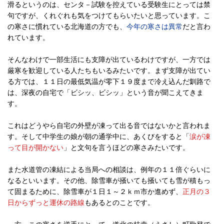
滑るというのは、センタ－試験を控えている受験生にとっては禁
句ですが、くれぐれも気をつけてもらいたいと思っています。こ
の寒さに慣れている北海道の方でも、
今年の寒さは異常
だと言わ
れています。
そんなわけで一部生活にも支障が出ているわけですが、一方では
厳寒を歓迎している人たちもいるみたいです。まず支障が出てい
る方では、１１日の最低気温が零下１９度まで冷え込んだ釧路で
は、深夜の自宅で「ビシッ、ビシッ」という音が聞こえてきま
す。
これはどうやら自宅の外壁が凍って出る音ではないかと言われま
す。そして中学生の娘が朝の通学中に、あくびをすると「
涙が凍
って目が開かない
」と文句を言うほどの寒さみたいです。
また水道管の凍結による当局への相談は、例年の１１倍ぐらいに
なるといいます。その他、除雪車が掻いても掻いても雪が積もっ
て固まるために、除雪車が１日１～２ｋｍ市か進めず、
正月の３
日からずっと運休の路線
もあるとのことです。