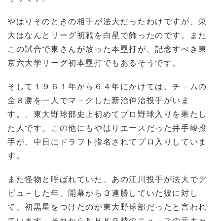
やはりそのときの相手が法大だったわけですが、東
大はなんとリーグ初戦を白星で飾ったのです。また
この試合で東さんが放った本塁打が、記念すべき東
京六大学リーグ初本塁打でもあるそうです。
そして１９６１年から６４年にかけては、チ－ムの
全８勝を一人でマ－クした新治伸治投手がいま
す。、東大野球部史上初めてプロ野球入りを果たし
た人です。この他にもやはりエースだった井手峻投
手が、中日にドラフト指名されてプロ入りしていま
す。
また怪物と呼ばれていた、あの江川投手が法大でデ
ビュ－した年、開幕から３連勝していた彼に対し
て、初黒星をつけたのが東大野球部だったと言われ
ています。それからＮＨＫ９時のニュ－スの元キャ