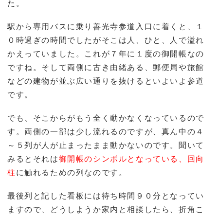
た。
駅から専用バスに乗り善光寺参道入口に着くと、１
０時過ぎの時間でしたがそこは人、ひと、人で溢れ
かえっていました。これが７年に１度の御開帳なの
ですね。そして両側に古き由緒ある、郵便局や旅館
などの建物が並ぶ広い通りを抜けるといよいよ参道
です。
でも、そこからがもう全く動かなくなっているので
す。両側の一部は少し流れるのですが、真ん中の４
～５列が人が止まったまま動かないのです。聞いて
みるとそれは
御開帳のシンボルとなっている、回向
柱
に触れるための列なのです。
最後列と記した看板には待ち時間９０分となってい
ますので、どうしようか家内と相談したら、折角こ