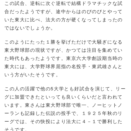
この試合、逆転に次ぐ逆転で結構ドラマチックな試
合だったようですが、途中からはのびのびとやって
いた東大に比べ、法大の方が硬くなってしまったの
ではないでしょうか。
このようにたった１勝を挙げただけで大騒ぎになる
東大野球部の現状ですが、かつては注目を集めてい
た時代もあったようです。東京六大学創設期当時の
東大には、大学野球界屈指の名投手・東武雄さんと
いう方がいたそうです。
この人の活躍で他の5大学とも好試合を演じて、リー
グに加盟できたといっても良いくらいだと言われて
います。東さんは東大野球部で唯一、ノーヒットノ
ーランも記録した伝説の投手で、１９２５年秋のリ
ーグでは、その快投により法大に４－１で勝利した
そうです。