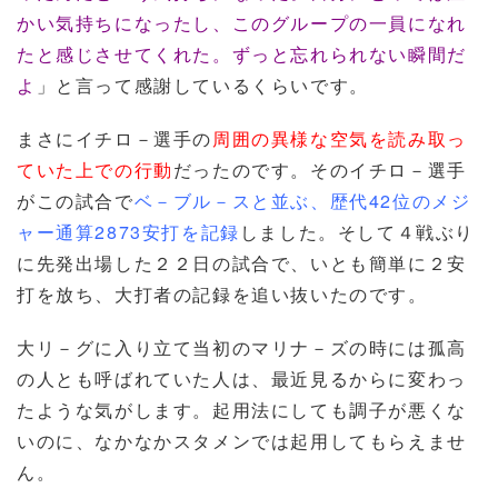
かい気持ちになったし、このグループの一員になれ
たと感じさせてくれた。ずっと忘れられない瞬間だ
よ
」と言って感謝しているくらいです。
まさにイチロ－選手の
周囲の異様な空気を読み取っ
ていた上での行動
だったのです。そのイチロ－選手
がこの試合で
ベ－ブル－スと並ぶ、歴代42位のメジ
ャー通算2873安打を記録
しました。そして４戦ぶり
に先発出場した２２日の試合で、いとも簡単に２安
打を放ち、大打者の記録を追い抜いたのです。
大リ－グに入り立て当初のマリナ－ズの時には孤高
の人とも呼ばれていた人は、最近見るからに変わっ
たような気がします。起用法にしても調子が悪くな
いのに、なかなかスタメンでは起用してもらえませ
ん。