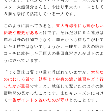
スタ－大越健介さんも、やはり東大のエ－スとして
８勝を挙げて活躍している一人です。
このように調べてみると、
東大野球部にも輝かしい
伝統や歴史がある
わけです。それだけに９４連敗は
屈辱以外の何物でもなく、周囲からも待ちこがれて
いた１勝ではないでしょうか。一昨年、東大の臨時
コ－チに就任した元巨人の桑田真澄さんが以下のよ
うに述べています。
「よく野球は質より量と呼ばれていますが、
大切な
のはむしろ質で、効率よく中身の濃い練習をどう行
ったかが重要
です」と。就任して驚いたのはその練
習時間の長かったことです。また今シ－ズンに向け
て
一番ポイントを置いたのが守り
とのことです。