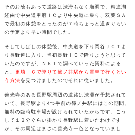
そのお蔭もあって道路は渋滞もなく順調で、精進湖
経由で中央道甲府ＩＣより中央道に乗り、双葉ＳＡ
で最初の休憩をとったのが７時ちょっと過ぎぐらい
の予定より早い時間でした。
そしてしばしの休憩後、中央道を下り岡谷ＪＣＴよ
り長野道に入り、当初長野ＩＣで降りようと思って
いたのですが、ＮＥＴで調べていった資料による
と、
更埴ＩＣで降りて篠ノ井駅から電車で行くとい
う方法
を見つけましたのでそれに従いました。
善光寺のある長野駅周辺の道路は渋滞が予想されて
いて、長野駅より4つ手前の篠ノ井駅にはこの期間、
無料の臨時駐車場が設けられていたからです。こう
して１２分ぐらい掛かり長野駅に着いたわけです
が、その周辺はまさに善光寺一色となっていまし