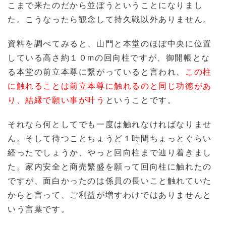
こまで来たのだから並ぼうということになりまし
た。こうなったら観念して持久戦以外ありません。
資料を調べてみると、山門と本堂のほぼ中央に位置
している高さ約１０mの回向柱ですが、御開帳とな
る本堂の前立本尊に繋がっていると言われ、
この柱
に触れることは前立本尊に触れるのと同じ功徳があ
り、結縁で願い事が叶う
ということです。
それなら何としてでも一度は触れなければなりませ
ん。そして待つことちょうど１時間ちょっとぐらい
経ったでしょうか、やっと回向柱まで辿り着きまし
た。家内安全と商売繁盛を願って回向柱に触れたの
ですが、面白かったのは係員の長いこと触れていた
からと言って、ご利益が増すわけではありませんと
いう言葉です。