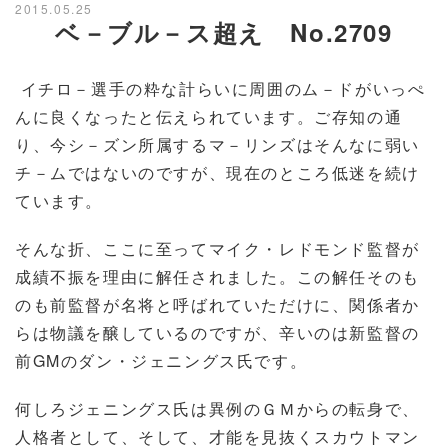
2015.05.25
ベ－ブル－ス超え No.2709
イチロ－選手の粋な計らいに周囲のム－ドがいっぺ
んに良くなったと伝えられています。ご存知の通
り、今シ－ズン所属するマ－リンズはそんなに弱い
チ－ムではないのですが、現在のところ低迷を続け
ています。
そんな折、ここに至ってマイク・レドモンド監督が
成績不振を理由に解任されました。この解任そのも
のも前監督が名将と呼ばれていただけに、関係者か
らは物議を醸しているのですが、辛いのは新監督の
前GMのダン・ジェニングス氏です。
何しろジェニングス氏は異例のＧＭからの転身で、
人格者として、そして、才能を見抜くスカウトマン