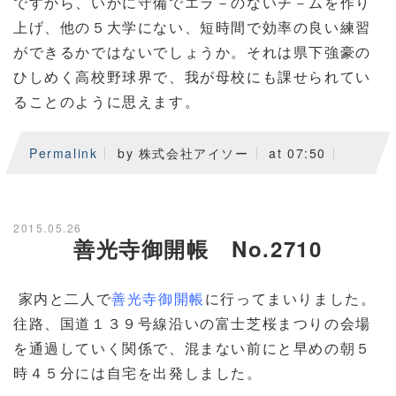
ですから、いかに守備でエラ－のないチ－ムを作り
上げ、他の５大学にない、短時間で効率の良い練習
ができるかではないでしょうか。それは県下強豪の
ひしめく高校野球界で、我が母校にも課せられてい
ることのように思えます。
Permalink
by 株式会社アイソー
at 07:50
2015.05.26
善光寺御開帳 No.2710
家内と二人で
善光寺御開帳
に行ってまいりました。
往路、国道１３９号線沿いの富士芝桜まつりの会場
を通過していく関係で、混まない前にと早めの朝５
時４５分には自宅を出発しました。