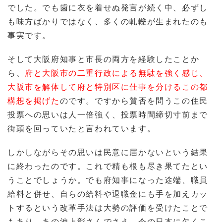
でした。でも歯に衣を着せぬ発言が続く中、必ずし
も味方ばかりではなく、多くの軋轢が生まれたのも
事実です。
そして大阪府知事と市長の両方を経験したことか
ら、
府と大阪市の二重行政による無駄を強く感じ、
大阪市を解体して府と特別区に仕事を分けるこの都
構想を掲げた
のです。ですから賛否を問うこの住民
投票への思いは人一倍強く、投票時間締切寸前まで
街頭を回っていたと言われています。
しかしながらその思いは民意に届かないという結果
に終わったのです。これで精も根も尽き果てたとい
うことでしょうか。でも府知事になった途端、職員
給料と併せ、自らの給料や退職金にも手を加えカッ
トするという改革手法は大勢の評価を受けたことで
もあり、あの池上彰さんでさえ、今の日本に欠くこ