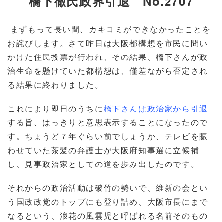
橋下徹氏政界引退 No.2707
まずもって長い間、カキコミができなかったことを
お詫びします。さて昨日は大阪都構想を市民に問い
かけた住民投票が行われ、その結果、橋下さんが政
治生命を懸けていた都構想は、僅差ながら否定され
る結果に終わりました。
これにより即日のうちに
橋下さんは政治家から引退
する旨、はっきりと意思表示することになったので
す。ちょうど７年ぐらい前でしょうか、テレビを賑
わせていた茶髪の弁護士が大阪府知事選に立候補
し、見事政治家としての道を歩み出したのです。
それからの政治活動は破竹の勢いで、維新の会とい
う国政政党のトップにも登り詰め、大阪市長にまで
なるという、浪花の風雲児と呼ばれる名前そのもの