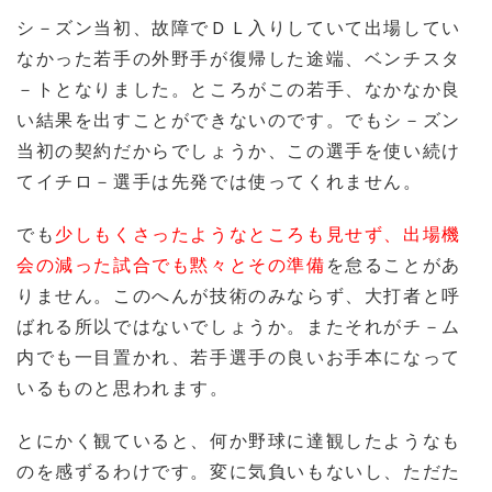
シ－ズン当初、故障でＤＬ入りしていて出場してい
なかった若手の外野手が復帰した途端、ベンチスタ
－トとなりました。ところがこの若手、なかなか良
い結果を出すことができないのです。でもシ－ズン
当初の契約だからでしょうか、この選手を使い続け
てイチロ－選手は先発では使ってくれません。
でも
少しもくさったようなところも見せず、出場機
会の減った試合でも黙々とその準備
を怠ることがあ
りません。このへんが技術のみならず、大打者と呼
ばれる所以ではないでしょうか。またそれがチ－ム
内でも一目置かれ、若手選手の良いお手本になって
いるものと思われます。
とにかく観ていると、何か野球に達観したようなも
のを感ずるわけです。変に気負いもないし、ただた