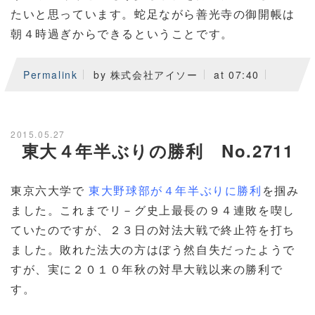
たいと思っています。蛇足ながら善光寺の御開帳は
朝４時過ぎからできるということです。
Permalink
by 株式会社アイソー
at 07:40
2015.05.27
東大４年半ぶりの勝利 No.2711
東京六大学で
東大野球部が４年半ぶりに勝利
を掴み
ました。これまでリ－グ史上最長の９４連敗を喫し
ていたのですが、２３日の対法大戦で終止符を打ち
ました。敗れた法大の方はぼう然自失だったようで
すが、実に２０１０年秋の対早大戦以来の勝利で
す。