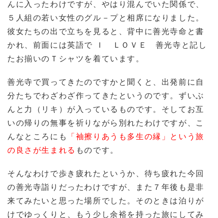
んに入ったわけですが、やはり混んでいた関係で、
５人組の若い女性のグル－プと相席になりました。
彼女たちの出で立ちを見ると、背中に善光寺命と書
かれ、前面には英語で Ｉ ＬＯＶＥ 善光寺と記し
たお揃いのＴシャツを着ています。
善光寺で買ってきたのですかと聞くと、出発前に自
分たちでわざわざ作ってきたというのです。ずいぶ
んと力（リキ）が入っているものです。そしてお互
いの帰りの無事を祈りながら別れたわけですが、こ
んなところにも
「袖擦りあうも多生の縁」という旅
の良さが生まれる
ものです。
そんなわけで歩き疲れたというか、待ち疲れた今回
の善光寺詣りだったわけですが、また７年後も是非
来てみたいと思った場所でした。そのときは泊りが
けでゆっくりと、もう少し余裕を持った旅にしてみ