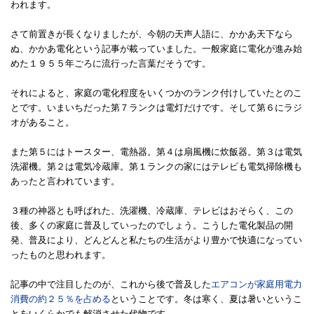
われます。
さて前置きが長くなりましたが、今朝の天声人語に、かかあ天下なら
ぬ、かかあ電化という記事が載っていました。一般家庭に電化が進み始
めた１９５５年ごろに流行った言葉だそうです。
それによると、家庭の電化程度をいくつかのランク付けしていたとのこ
とです。いまいちだった第７ランクは電灯だけです。そして第６にラジ
オがあること。
また第５にはトースター、電熱器。第４は扇風機に炊飯器。第３は電気
洗濯機。第２は電気冷蔵庫。第１ランクの家にはテレビも電気掃除機も
あったと言われています。
３種の神器とも呼ばれた、洗濯機、冷蔵庫、テレビはおそらく、この
後、多くの家庭に普及していったのでしょう。こうした電化製品の開
発、普及により、どんどんと私たちの生活がより豊かで快適になってい
ったものと思われます。
記事の中で注目したのが、これから後で普及した
エアコンが家庭用電力
消費の約２５％を占める
ということです。冬は寒く、夏は暑いというこ
とをいくらかでも解消させた代物です。