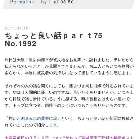
Permalink
by
at 08:50
2011.04.15
ちょっと良い話ｐａｒｔ75
No.1992
昨日は天皇・皇后両陛下が被災地をお見舞いに訪れました。テレビから
伝えられていることしか見聞きできませんが、お二人ともいつも物腰が
柔らかく、本当に被災者の気持ちになって接しているように感じます。
それぞれの人の話を聞くにしても、膝まづき同じ目線で対応されていま
す。やはり人間的に優しいのですね。言いたくありませんが、いつも上
から目線で話し掛けているように感ずる、時の首相とはえらい違いで
す。トップに立つ者、両陛下のようにいつもこうありたいものです。
「
届いた泥まみれの葉書に涙
」という、ちょっと良い話が新聞に投稿さ
れていましたので紹介します。
大震災前日の３月１０日、ついでがあって宮城県南三陸町の郵便ポスト