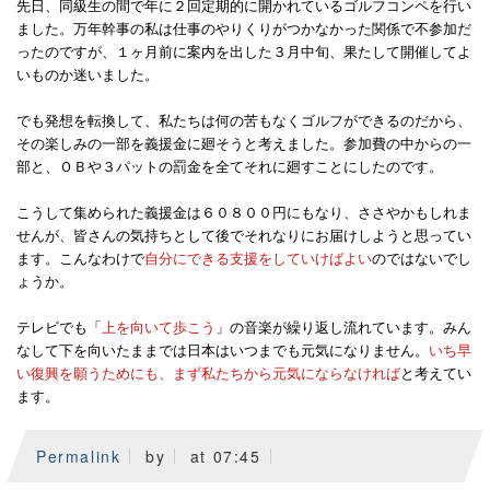
先日、同級生の間で年に２回定期的に開かれているゴルフコンペを行い
ました。万年幹事の私は仕事のやりくりがつかなかった関係で不参加だ
ったのですが、１ヶ月前に案内を出した３月中旬、果たして開催してよ
いものか迷いました。
でも発想を転換して、私たちは何の苦もなくゴルフができるのだから、
その楽しみの一部を義援金に廻そうと考えました。参加費の中からの一
部と、ＯＢや３パットの罰金を全てそれに廻すことにしたのです。
こうして集められた義援金は６０８００円にもなり、ささやかもしれま
せんが、皆さんの気持ちとして後でそれなりにお届けしようと思ってい
ます。こんなわけで
自分にできる支援をしていけばよい
のではないでし
ょうか。
テレビでも「
上を向いて歩こう
」の音楽が繰り返し流れています。みん
なして下を向いたままでは日本はいつまでも元気になりません。
いち早
い復興を願うためにも、まず私たちから元気にならなければ
と考えてい
ます。
Permalink
by
at 07:45