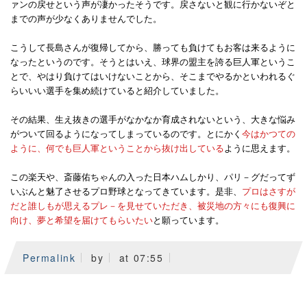
ァンの戻せという声が凄かったそうです。戻さないと観に行かないぞと
までの声が少なくありませんでした。
こうして長島さんが復帰してから、勝っても負けてもお客は来るように
なったというのです。そうとはいえ、球界の盟主を誇る巨人軍というこ
とで、やはり負けてはいけないことから、そこまでやるかといわれるぐ
らいいい選手を集め続けていると紹介していました。
その結果、生え抜きの選手がなかなか育成されないという、大きな悩み
がついて回るようになってしまっているのです。とにかく
今はかつての
ように、何でも巨人軍ということから抜け出している
ように思えます。
この楽天や、斎藤佑ちゃんの入った日本ハムしかり、パリ－グだってず
いぶんと魅了させるプロ野球となってきています。是非、
プロはさすが
だと誰しもが思えるプレ－を見せていただき、被災地の方々にも復興に
向け、夢と希望を届けてもらいたい
と願っています。
Permalink
by
at 07:55