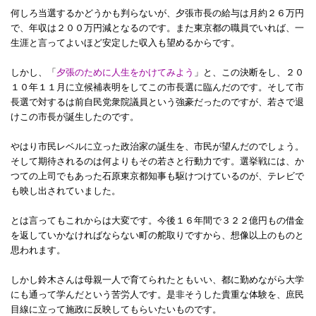
何しろ当選するかどうかも判らないが、夕張市長の給与は月約２６万円
で、年収は２００万円減となるのです。また東京都の職員でいれば、一
生涯と言ってよいほど安定した収入も望めるからです。
しかし、「
夕張のために人生をかけてみよう
」と、この決断をし、２０
１０年１１月に立候補表明をしてこの市長選に臨んだのです。そして市
長選で対するは前自民党衆院議員という強豪だったのですが、若さで退
けこの市長が誕生したのです。
やはり市民レベルに立った政治家の誕生を、市民が望んだのでしょう。
そして期待されるのは何よりもその若さと行動力です。選挙戦には、か
つての上司でもあった石原東京都知事も駆けつけているのが、テレビで
も映し出されていました。
とは言ってもこれからは大変です。今後１６年間で３２２億円もの借金
を返していかなければならない町の舵取りですから、想像以上のものと
思われます。
しかし鈴木さんは母親一人で育てられたともいい、都に勤めながら大学
にも通って学んだという苦労人です。是非そうした貴重な体験を、庶民
目線に立って施政に反映してもらいたいものです。