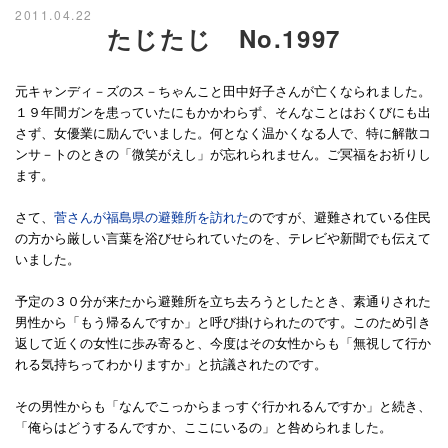
2011.04.22
たじたじ No.1997
元キャンディ－ズのス－ちゃんこと田中好子さんが亡くなられました。
１９年間ガンを患っていたにもかかわらず、そんなことはおくびにも出
さず、女優業に励んでいました。何となく温かくなる人で、特に解散コ
ンサ－トのときの「微笑がえし」が忘れられません。ご冥福をお祈りし
ます。
さて、
菅さんが福島県の避難所を訪れた
のですが、避難されている住民
の方から厳しい言葉を浴びせられていたのを、テレビや新聞でも伝えて
いました。
予定の３０分が来たから避難所を立ち去ろうとしたとき、素通りされた
男性から「もう帰るんですか」と呼び掛けられたのです。このため引き
返して近くの女性に歩み寄ると、今度はその女性からも「無視して行か
れる気持ちってわかりますか」と抗議されたのです。
その男性からも「なんでこっからまっすぐ行かれるんですか」と続き、
「俺らはどうするんですか、ここにいるの」と咎められました。