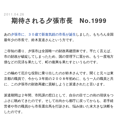
2011.04.26
期待される夕張市長 No.1999
あの
夕張市に、３０歳で新進気鋭の市長が誕生
しました。もちろん全国
最年少の市長で、鈴木直道さんという方です。
ご存知の通り、夕張市は全国唯一の財政再建団体です。平たく言えば、
市の財政が破綻してしまったため、国の管理下に置かれ、もう一度地方
債などの完済を果たして、町の復興を果たすというものです。
この極めて厄介な役割に乗り出したのが鈴木さんです。聞くと元々は東
京都の職員で、今から３年前の２００８年初めに、もう一人の職員と共
に、この夕張市の財政再建に貢献しようと派遣されたと言います。
派遣期間は２年間、市民課の窓口として、自分の目でこの街の現状をつ
ぶさに眺めてきたのです。そして出向から都庁に戻ってからも、若手経
営者や市の職員から市長選出馬を打診され、悩み抜いた末大きな決断を
したのです。