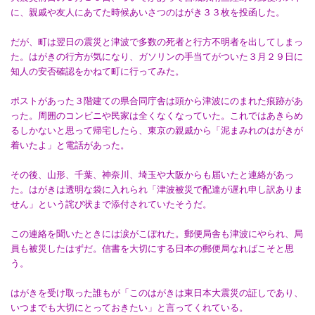
に、親戚や友人にあてた時候あいさつのはがき３３枚を投函した。
だが、町は翌日の震災と津波で多数の死者と行方不明者を出してしまっ
た。はがきの行方が気になり、ガソリンの手当てがついた３月２９日に
知人の安否確認をかねて町に行ってみた。
ポストがあった３階建ての県合同庁舎は頭から津波にのまれた痕跡があ
った。周囲のコンビニや民家は全くなくなっていた。これではあきらめ
るしかないと思って帰宅したら、東京の親戚から「泥まみれのはがきが
着いたよ」と電話があった。
その後、山形、千葉、神奈川、埼玉や大阪からも届いたと連絡があっ
た。はがきは透明な袋に入れられ「津波被災で配達が遅れ申し訳ありま
せん」という詫び状まで添付されていたそうだ。
この連絡を聞いたときには涙がこぼれた。郵便局舎も津波にやられ、局
員も被災したはずだ。信書を大切にする日本の郵便局なればこそと思
う。
はがきを受け取った誰もが「このはがきは東日本大震災の証しであり、
いつまでも大切にとっておきたい」と言ってくれている。