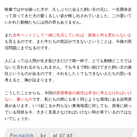
映像ではやせ細った犬や、久しぶりに会えた飼い主の元に、一生懸命走
って戻ってきた犬の愛くるしい姿が映し出されていました。この置いて
いかれた動物たちには何の罪もありません。
また
永年ペットとして一緒に生活していれば、家族と何も変わらない
と
も言えるのです。また牛たちの世話ができないということは、今後の死
活問題にまでなるのです。
人によっては人間が生き延びるだけで精一杯で、とても動物どころでは
ないと言われるかもしれません。でも今まで飼い続けてきた飼い主の責
任というものがあるのです。それをしたくてもできない人たちの思いを
考えると、胸が詰まります。
こうしたことからも、今回の
原発事故の責任は本当に考えなければいけ
ない、重いもの
です。私たちの県にも全く同じような環境にある浜岡原
発があります。いつ起こるか判らない東海地震に対しても、原発に頼っ
ている現状を今、大きく見直さなければいけない時が来ているのではな
いでしょうか。
Permalink
by
at 07:45