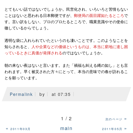
とてもいい話ではないでしょうか。民営化され、いろいろと苦情もない
ことはないと思われる日本郵便ですが、
郵便局の面目躍如たるところ
で
す。言い訳をしない、プロのプロたるところで、職業意識やその使命に
徹しているからでしょう。
透明な袋に入れられていたというのも凄いことです。このようなことを
知らされると、
人や企業などの価値というものは、本当に窮地に達し困
っているときに真価が発揮される
のではないでしょうか。
朝の来ない夜はないと言います。また「禍福も糾える縄の如し」とも言
われます。早く被災された方々にとって、本当の意味での春が訪れるこ
とを願っています。
Permalink
by
at 07:35
1 / 2
»
次のページ
«
main
»
2011年03月
2011年05月