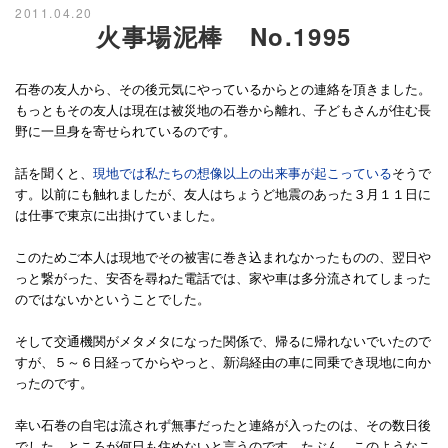
2011.04.20
火事場泥棒 No.1995
石巻の友人から、その後元気にやっているからとの連絡を頂きました。
もっともその友人は現在は被災地の石巻から離れ、子どもさんが住む長
野に一旦身を寄せられているのです。
話を聞くと、
現地では私たちの想像以上の出来事が起こっている
そうで
す。以前にも触れましたが、友人はちょうど地震のあった３月１１日に
は仕事で東京に出掛けていました。
このためご本人は現地でその被害に巻き込まれなかったものの、翌日や
っと繋がった、安否を尋ねた電話では、家や車は多分流されてしまった
のではないかということでした。
そして交通機関がメタメタになった関係で、帰るに帰れないでいたので
すが、５～６日経ってからやっと、新潟経由の車に同乗でき現地に向か
ったのです。
幸い石巻の自宅は流されず無事だったと連絡が入ったのは、その数日後
でした。ところが何日も住めないと言うのです。たぶん、このようなこ