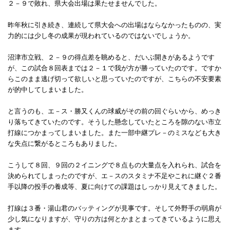
２－９で敗れ、県大会出場は果たせませんでした。
昨年秋に引き続き、連続して県大会への出場はならなかったものの、実
力的には少し冬の成果が現われているのではないでしょうか。
沼津市立戦、２－９の得点差を眺めると、だいぶ開きがあるようです
が、この試合８回表までは２－１で我が方が勝っていたのです。ですか
らこのまま逃げ切って欲しいと思っていたのですが、こちらの不安要素
が的中してしまいました。
と言うのも、エ－ス・勝又くんの球威がその前の回ぐらいから、めっき
り落ちてきていたのです。そうした懸念していたところを隙のない市立
打線につかまってしまいました。また一部中継プレ－のミスなども大き
な失点に繋がるところもありました。
こうして８回、９回の２イニングで８点もの大量点を入れられ、試合を
決められてしまったのですが、エ－スのスタミナ不足やこれに継ぐ２番
手以降の投手の養成等、夏に向けての課題はしっかり見えてきました。
打線は３番・湯山君のバッティングが見事です。そして外野手の弱肩が
少し気になりますが、守りの方は何とかまとまってきているように思え
ます。