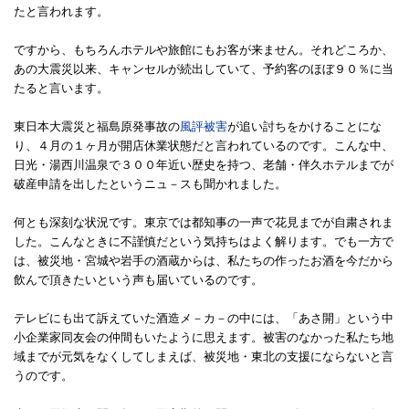
たと言われます。
ですから、もちろんホテルや旅館にもお客が来ません。それどころか、
あの大震災以来、キャンセルが続出していて、予約客のほぼ９０％に当
たると言います。
東日本大震災と福島原発事故の
風評被害
が追い討ちをかけることにな
り、４月の１ヶ月が開店休業状態だと言われているのです。こんな中、
日光・湯西川温泉で３００年近い歴史を持つ、老舗・伴久ホテルまでが
破産申請を出したというニュ－スも聞かれました。
何とも深刻な状況です。東京では都知事の一声で花見までが自粛されま
した。こんなときに不謹慎だという気持ちはよく解ります。でも一方で
は、被災地・宮城や岩手の酒蔵からは、私たちの作ったお酒を今だから
飲んで頂きたいという声も届いているのです。
テレビにも出て訴えていた酒造メ－カ－の中には、「あさ開」という中
小企業家同友会の仲間もいたように思えます。被害のなかった私たち地
域までが元気をなくしてしまえば、被災地・東北の支援にならないと言
うのです。