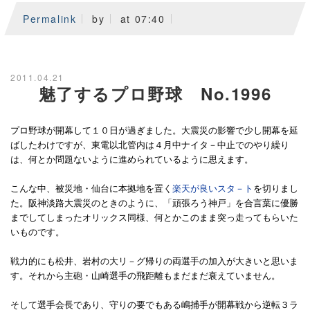
Permalink
by
at 07:40
2011.04.21
魅了するプロ野球 No.1996
プロ野球が開幕して１０日が過ぎました。大震災の影響で少し開幕を延
ばしたわけですが、東電以北管内は４月中ナイタ－中止でのやり繰り
は、何とか問題ないように進められているように思えます。
こんな中、被災地・仙台に本拠地を置く
楽天が良いスタ－ト
を切りまし
た。阪神淡路大震災のときのように、「頑張ろう神戸」を合言葉に優勝
までしてしまったオリックス同様、何とかこのまま突っ走ってもらいた
いものです。
戦力的にも松井、岩村の大リ－グ帰りの両選手の加入が大きいと思いま
す。それから主砲・山崎選手の飛距離もまだまだ衰えていません。
そして選手会長であり、守りの要でもある嶋捕手が開幕戦から逆転３ラ