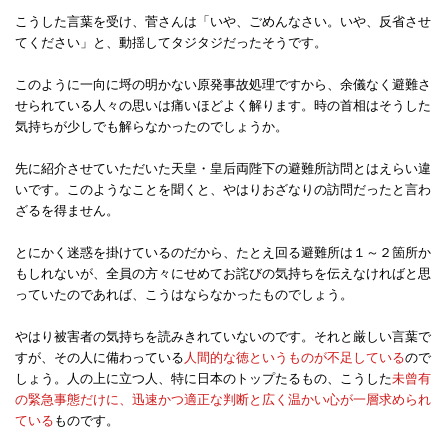
こうした言葉を受け、菅さんは「いや、ごめんなさい。いや、反省させ
てください」と、動揺してタジタジだったそうです。
このように一向に埒の明かない原発事故処理ですから、余儀なく避難さ
せられている人々の思いは痛いほどよく解ります。時の首相はそうした
気持ちが少しでも解らなかったのでしょうか。
先に紹介させていただいた天皇・皇后両陛下の避難所訪問とはえらい違
いです。このようなことを聞くと、やはりおざなりの訪問だったと言わ
ざるを得ません。
とにかく迷惑を掛けているのだから、たとえ回る避難所は１～２箇所か
もしれないが、全員の方々にせめてお詫びの気持ちを伝えなければと思
っていたのであれば、こうはならなかったものでしょう。
やはり被害者の気持ちを読みきれていないのです。それと厳しい言葉で
すが、その人に備わっている
人間的な徳というものが不足している
ので
しょう。人の上に立つ人、特に日本のトップたるもの、こうした
未曾有
の緊急事態だけに、迅速かつ適正な判断と広く温かい心が一層求められ
ている
ものです。