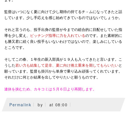
監督はいつになく夏に向けて少し期待の持てるチ－ムになってきたと話
しています。少し手応えを感じ始めてきているのではないでしょうか。
それと言うのも、投手出身の監督が今までの総合的に目配せしていた指
導を少し変え、
ピッチング指導に力を入れている
のです。また素材的に
も勝又君に続く良い投手もいないわけではないので、楽しみにしている
ところです。
そしてこの春、１年生の新入部員が１９人も入ってきたと言います。こ
うした
若い力も結集して是非、夏に向け捲土重来を期してもらいたい
と
願っています。監督も掛川から単身で乗り込み頑張ってくれています。
それだけに何とか結果を出してやりたいと願うものです。
連休を挟むため、カキコミは５月６日より再開します。
Permalink
by
at 08:00