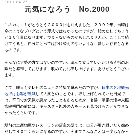
2011.04.27
元気になろう No.2000
このカキコミがとうとう２０００回を迎えました。２００２年、当時は
今のようなブログという形式ではなかったのですが、始めだしてちょう
ど１０年目になります。つまらないものかもしれませんが、こうして続
けてくると、自分にとっては掛け替えのないような、愛しい存在となる
ものです。
そんなに大勢の方ではないのですが、読んで支えていただける皆様のお
陰だと感謝しております。改めてお礼申し上げます。ありがとうござい
ます。
さて、昨日もテレビのニュ－ス特集で眺めたのですが、
日本の各地観光
地ではお客が激減
して大変とのことです。取り上げられていた日光で
は、平日でお天気が悪かったこともあるためか、名勝・華厳の滝や東照
宮陽明門の前には、キャスタ－以外の人を一人も見つけることができな
かったくらいです。
駅前の土産物屋やレストランの店主の話では、自分が引き継いだり始め
だして４０年ぐらいになるのですが、今までこんなことは一度もなかっ