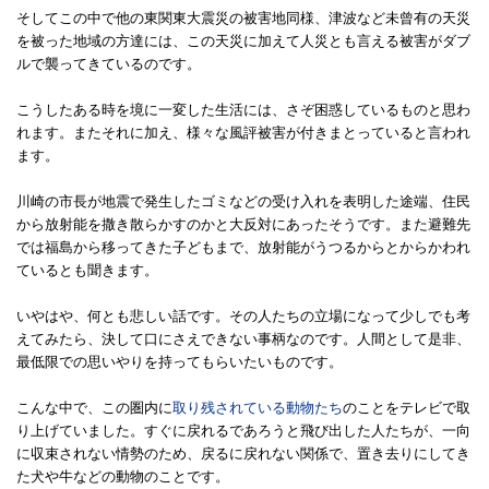
そしてこの中で他の東関東大震災の被害地同様、津波など未曾有の天災
を被った地域の方達には、この天災に加えて人災とも言える被害がダブ
ルで襲ってきているのです。
こうしたある時を境に一変した生活には、さぞ困惑しているものと思わ
れます。またそれに加え、様々な風評被害が付きまとっていると言われ
ます。
川崎の市長が地震で発生したゴミなどの受け入れを表明した途端、住民
から放射能を撒き散らかすのかと大反対にあったそうです。また避難先
では福島から移ってきた子どもまで、放射能がうつるからとからかわれ
ているとも聞きます。
いやはや、何とも悲しい話です。その人たちの立場になって少しでも考
えてみたら、決して口にさえできない事柄なのです。人間として是非、
最低限での思いやりを持ってもらいたいものです。
こんな中で、この圏内に
取り残されている動物たち
のことをテレビで取
り上げていました。すぐに戻れるであろうと飛び出した人たちが、一向
に収束されない情勢のため、戻るに戻れない関係で、置き去りにしてき
た犬や牛などの動物のことです。