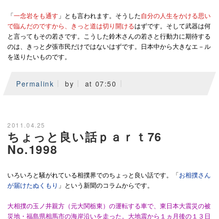
「
一念岩をも通す
」とも言われます。そうした
自分の人生をかける思い
で臨んだのですから、きっと道は切り開ける
はずです。そして武器は何
と言ってもその若さです。こうした鈴木さんの若さと行動力に期待する
のは、きっと夕張市民だけではないはずです。日本中から大きなエ－ル
を送りたいものです。
Permalink
by
at 07:50
2011.04.25
ちょっと良い話ｐａｒｔ76
No.1998
いろいろと騒がれている相撲界でのちょっと良い話です。「
お相撲さん
が届けたぬくもり
」という新聞のコラムからです。
大相撲の玉ノ井親方（元大関栃東）の運転する車で、東日本大震災の被
災地・福島県相馬市の海岸沿いを走った。大地震から１ヵ月後の１３日