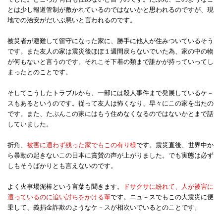
とは少し報道管制が敷かれているのではないかと思われるのですが、現
地での治安がだいぶ悪いと言われるのです。
被災者が避難して留守になった家に、勝手に他人が住みついているそう
です。また友人の家は震災後ほぼ１週間戻らないでいた為、家の中の物
が何もないと言うのです。それこそ下着の類まで誰かが持っていってし
まったとのことです。
そしてこうしたトラブルから、一部には殺人事件まで発展しているケ－
スもあるというのです。従って友人は怖くなり、早々にこの家を出たの
です。また、たぶんこの家にはもう住めなくなるのではないかとまで話
していました。
折角、
被害に遭わず残った家でもこの有り様
です。震災直後、世界中か
ら暴動の起きないこの日本に賞賛の声が上がりました。でも実態は必ず
しもそうばかりとも言えないのです。
よく火事場泥棒という言葉も聞きます。
ドサクサに紛れて、人が被害に
遭っているのに追い討ちをかける輩
です。ニュ－スでもこの大震災に便
乗して、義捐金詐欺のようなケ－スが相次いでいるとのことです。