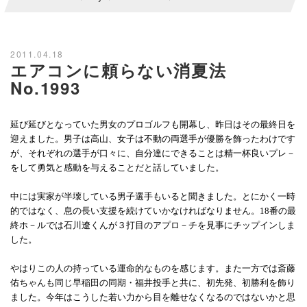
2011.04.18
エアコンに頼らない消夏法
No.1993
延び延びとなっていた男女のプロゴルフも開幕し、昨日はその最終日を
迎えました。男子は高山、女子は不動の両選手が優勝を飾ったわけです
が、それぞれの選手が口々に、自分達にできることは精一杯良いプレ－
をして勇気と感動を与えることだと話していました。
中には実家が半壊している男子選手もいると聞きました。とにかく一時
的ではなく、息の長い支援を続けていかなければなりません。18番の最
終ホ－ルでは石川遼くんが３打目のアプロ－チを見事にチップインしま
した。
やはりこの人の持っている運命的なものを感じます。また一方では斎藤
佑ちゃんも同じ早稲田の同期・福井投手と共に、初先発、初勝利を飾り
ました。今年はこうした若い力から目を離せなくなるのではないかと思