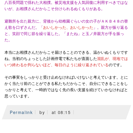
八百長問題で揺れた大相撲。被災地支援を人気回復に利用すべきではな
いが、お相撲さんだからこそ分けられるぬくもりがある。
避難所を出た親方に、背後から幼稚園ぐらいの女の子がＡＫＢ４８の替
え歌を口ずさんだ。「
おいしかった、おいしかった
」。親方が振り返る
と、笑顔で同じ節を繰り返した。「またね」と玉ノ井親方が手を振っ
た。
本当にお相撲さんだからこそ届けることのできる、温かいぬくもりです
ね。当初のちょっとした計画停電で私たちが直面した
混乱が、現地では
いつ終わるか判らないほど、毎日のように繰り返されている
のです。
その事実をしっかりと受け止めなければいけないと考えています。とに
かく当たり前のことができる私たちだからこそ、自分にできることをし
っかりと考えて、一時的ではなく先の長い支援を続けていかなければと
思っています。
Permalink
by
at 08:15