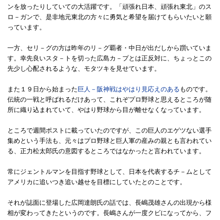
ンを放ったりしていての大活躍です。「頑張れ日本、頑張れ東北」のス
ロ－ガンで、是非地元東北の方々に勇気と希望を届けてもらいたいと願
っています。
一方、セリ－グの方は昨年のリ－グ覇者・中日が出だしから躓いていま
す。幸先良いスタ－トを切った広島カ－プとは正反対に、ちょっとこの
先少し心配されるような、モタツキを見せています。
また１９日から始まった
巨人－阪神戦はやはり見応えのある
ものです。
伝統の一戦と呼ばれるだけあって、これぞプロ野球と思えるところが随
所に織り込まれていて、やはり野球から目が離せなくなっています。
ところで週間ポストに載っていたのですが、この巨人のエゲツない選手
集めという手法も、元々はプロ野球と巨人軍の産みの親とも言われてい
る、正力松太郎氏の意図するところではなかったと言われています。
常にジェントルマンを目指す野球として、日本を代表するチ－ムとして
アメリカに追いつき追い越せを目標にしていたとのことです。
それが誌面に登場した広岡達朗氏の話では、長嶋茂雄さんの出現から様
相が変わってきたというのです。長嶋さんが一度クビになってから、フ