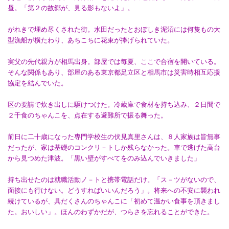
昼。「第２の故郷が、見る影もないよ」。
がれきで埋め尽くされた街。水田だったとおぼしき泥沼には何隻もの大
型漁船が横たわり、あちこちに花束が捧げられていた。
実父の先代親方が相馬出身。部屋では毎夏、ここで合宿を開いている。
そんな関係もあり、部屋のある東京都足立区と相馬市は災害時相互応援
協定を結んでいた。
区の要請で炊き出しに駆けつけた。冷蔵庫で食材を持ち込み、２日間で
２千食のちゃんこを、点在する避難所で振る舞った。
前日に二十歳になった専門学校生の伏見真里さんは、８人家族は皆無事
だったが、家は基礎のコンクリ－トしか残らなかった。車で逃げた高台
から見つめた津波。「黒い壁がすべてをのみ込んでいきました」
持ち出せたのは就職活動ノ－トと携帯電話だけ。「ス－ツがないので、
面接にも行けない。どうすればいいんだろう」。将来への不安に襲われ
続けているが、具だくさんのちゃんこに「初めて温かい食事を頂きまし
た。おいしい」。ほんのわずかだが、つらさを忘れることができた。