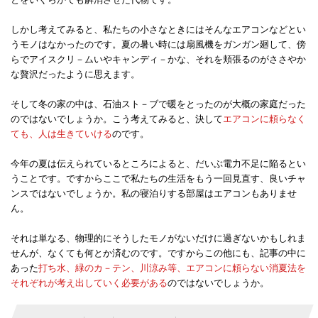
しかし考えてみると、私たちの小さなときにはそんなエアコンなどとい
うモノはなかったのです。夏の暑い時には扇風機をガンガン廻して、傍
らでアイスクリ－ムいやキャンディ－かな、それを頬張るのがささやか
な贅沢だったように思えます。
そして冬の家の中は、石油スト－ブで暖をとったのが大概の家庭だった
のではないでしょうか。こう考えてみると、決して
エアコンに頼らなく
ても、人は生きていける
のです。
今年の夏は伝えられているところによると、だいぶ電力不足に陥るとい
うことです。ですからここで私たちの生活をもう一回見直す、良いチャ
ンスではないでしょうか。私の寝泊りする部屋はエアコンもありませ
ん。
それは単なる、物理的にそうしたモノがないだけに過ぎないかもしれま
せんが、なくても何とか済むのです。ですからこの他にも、記事の中に
あった
打ち水、緑のカ－テン、川涼み等、エアコンに頼らない消夏法を
それぞれが考え出していく必要がある
のではないでしょうか。