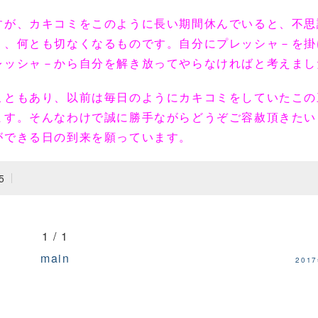
すが、カキコミをこのように長い期間休んでいると、不思
り、何とも切なくなるものです。自分にプレッシャ－を掛
レッシャ－から自分を解き放ってやらなければと考えまし
こともあり、以前は毎日のようにカキコミをしていたこの
ます。そんなわけで誠に勝手ながらどうぞご容赦頂きたい
ができる日の到来を願っています。
5
1 / 1
main
201