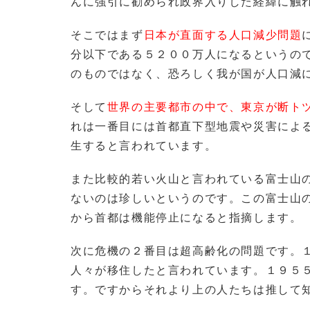
んに強引に勧められ政界入りした経緯に触
そこではまず
日本が直面する人口減少問題
分以下である５２００万人になるというの
のものではなく、恐ろしく我が国が人口減
そして
世界の主要都市の中で、東京が断ト
れは一番目には首都直下型地震や災害によ
生すると言われています。
また比較的若い火山と言われている富士山
ないのは珍しいというのです。この富士山
から首都は機能停止になると指摘します。
次に危機の２番目は超高齢化の問題です。
人々が移住したと言われています。１９５
す。ですからそれより上の人たちは推して