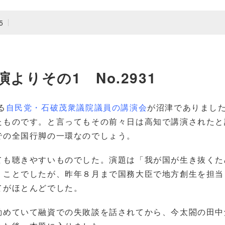
5
よりその1 No.2931
る
自民党・石破茂衆議院議員の講演会
が沼津でありまし
たものです。と言ってもその前々日は高知で講演されたと
での全国行脚の一環なのでしょう。
ても聴きやすいものでした。演題は「我が国が生き抜くた
うことでしたが、昨年８月まで国務大臣で地方創生を担当
てがほとんどでした。
勤めていて融資での失敗談を話されてから、今太閤の田中