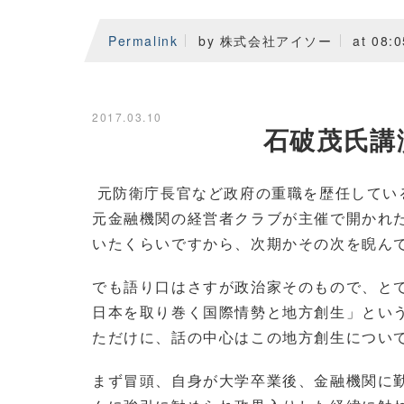
Permalink
by 株式会社アイソー
at 08:0
2017.03.10
石破茂氏講演
元防衛庁長官など政府の重職を歴任してい
元金融機関の経営者クラブが主催で開かれ
いたくらいですから、次期かその次を睨ん
でも語り口はさすが政治家そのもので、と
日本を取り巻く国際情勢と地方創生」とい
ただけに、話の中心はこの地方創生につい
まず冒頭、自身が大学卒業後、金融機関に