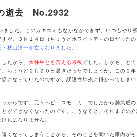
逝去 No.2932
いました。このカキコミもなかなかできず、いつもやり
ですが、３月１４日（ちょうどホワイトデ－の日だったの
長・秋山清一が亡くなりました
。
ましたから、
大往生とも言える最後
でした。しかも、とて
す。ちょうど２月２０日過ぎだったでしょうか、この２年
世話になっていたのですが、誤嚥性肺炎に掛かってしまい
まうからです。元々ヘビ－スモ－カ－でしたから肺気腫の
ことができなくなったのです。こうなると、それまでの介
なければなりません。
し遠くなってしまうことから、そのことを聞いた家内がそ