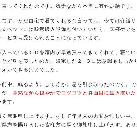
と言ってくれたのです。我妻ながら本当に有難い話です。
とです。ただ自宅で看てくれると言っても、今では介護サ
れるベッドには酸素吸入設備も付いていたり、医療ケアを
サ－ビスも受けられることになっています。
が入っているＣＤを家内が早速買ってきてくれて、寝てい
ことが功を奏したのか、帰宅した２~３日は意識もしっか
答えができるほどでした。
午前中、眠るようにして静かに息を引き取ったのです。で
うか。
寡黙ながら穏やかでコツコツと真面目に生き抜いた
います。
深く感謝申し上げます。そして年度末の大変お忙しい中、
ご厚志を賜りました皆様方に厚く御礼申し上げます。あり