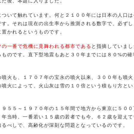
れた後、本題に入りました。
について触れています。何と２１００年には日本の人口は
です。それは現在の出生率から推測される数字で、必ずし
に置かれるというものです。
ツの一番で危機に見舞われる都市である
と指摘していまし
るものです。直下型地震もあと３０年までには８０%の確
の噴火も、１７０７年の宝永の噴火以来、３００年も噴火
の噴火によって、火山灰は雪の１０倍という積もり方とい
１９５５～１９７０年の１５年間で地方から東京に５００
５年当時、一番若い１５歳の若者でも今、６２歳を迎えて
知るべしで、高齢化が深刻な問題となっているのです。