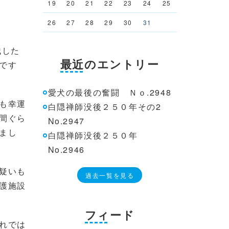
19
20
21
22
23
24
25
26
27
28
29
30
31
残した
最近のエントリー
です
愛犬の最後の奮闘 Ｎｏ.2948
も幸運
白隠禅師没後２５０年その2
間ぐら
No.2947
まし
白隠禅師没後２５０年
No.2946
疑いも
過去一覧を見る
護施設
フィード
れでは