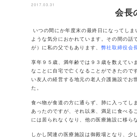
2017.03.31
会長の
いつの間にか年度末の最終日になってしま
ような気分におかれています。その間の話
が）に私の父でもあります、
弊社取締役会
享年９５歳、満年齢では９３歳を数えてい
なことに自宅で亡くなることができたので
い友人の経営する地元の老人介護施設でお
た。
食べ物が食道の方に通らず、肺に入ってし
あったのですが、それ以来、満足に食べる
には居られなくなり、他の医療施設に移ら
しかし関連の医療施設は御殿場となり、少