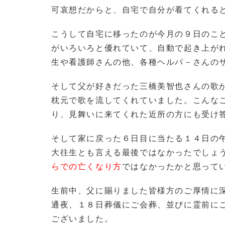
可哀想だからと、自宅で自分が看てくれる
こうして自宅に移ったのが今月の９日のこ
がいろいろと優れていて、自動で起き上が
生や看護師さんの他、各種ヘルパ－さんの
そして父が好きだった三橋美智也さんの歌
枕元で歌を流してくれていました。こんな
り、見舞いに来てくれた近所の方にも受け
そして家に戻った６日目に当たる１４日の
大往生とも言える最後ではなかったでしょ
らでの亡くなり方
ではなかったかと思って
生前中、父に賜りました皆様方のご厚情に
通夜、１８日葬儀にご会葬、並びに霊前に
ございました。