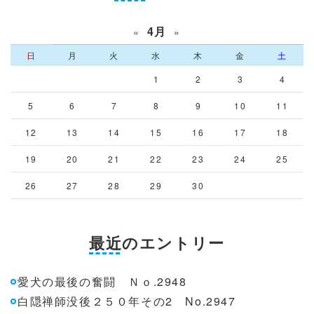
4月
«
»
日
月
火
水
木
金
土
1
2
3
4
5
6
7
8
9
10
11
12
13
14
15
16
17
18
19
20
21
22
23
24
25
26
27
28
29
30
最近のエントリー
愛犬の最後の奮闘 Ｎｏ.2948
白隠禅師没後２５０年その2 No.2947