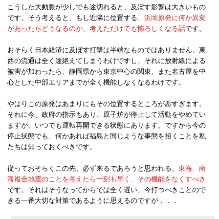
こうした大動脈が少しでも途切れると、及ぼす影響は大きいもの
です。そう考えると、もし近隣に位置する、
浜岡原発に何か異変
があったらどうなるのか、考えただけでも怖ろしくなる話
です。
おそらく日本経済に及ぼす打撃は半端なものではありません。東
西の流通は全く途絶えてしまうわけですし、それに放射線による
被害が加わったら、静岡県から東京中心の関東、また名古屋を中
心とした中部エリアまでが全く機能しなくなるわけです。
やはりこの原発はあまりにもその位置するところが悪すぎます。
それに今、政府の指示もあり、原子炉が停止して活動をやめてい
ますが、いつでも運転再開できる状態にあります。ですから今の
停止状態でも、何かあれば福島と同じような事態を招くことを私
たちは知っておくべきです。
従っておそらくこの先、必ず来るであろうと思われる、
東海、南
海複合地震のことを考えたら一刻も早く、その機能をなくすべき
です。それはそうなってからでは全く遅い、今打つべきことので
きる一番大切な対策であるように思えるのですが．．．