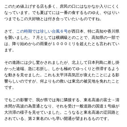
このため値上げする店も多く、庶民の口にはなかなか入りにくく
なっています。でも夏ばてには一番の食するものゆえ、やはりい
つまでもこの大好物とは付き合っていたいものですね。
さて、
この時期では珍しい台風６号
が西日本、特に高知や香川県
を襲いました。７月としては横綱級とのことで、高知県の一部で
は、降り始めからの雨量が１０００ミリを超えたとも言われてい
ます。
その進路には少し驚かされましたが、北上して日本列島に差し掛
かった途端、急に右折し、しかも極めてゆっくりと停滞するよう
な動きを見せました。これも太平洋高気圧が衰えたことによる影
響らしいのですが、何よりもの救いは東北の被災地を免れたこと
です。
でもこの影響で、我が県では海に隣接する、東名高速の富士－清
水間が高波の為普通となり、それを受け一般道路の国道１号線が
大渋滞の様子を見せていました。こうなると東名高速の迂回路と
されている、第２東名のいち早い開通が望まれるものです。