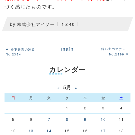
づく感じたものです。
by
株式会社アイソー
15:40
«
main
飼い主のマナ－
橋下発言の波紋
»
No.2394
No.2396
カレンダー
5月
«
»
日
月
火
水
木
金
土
1
2
3
4
5
6
7
8
9
10
11
12
13
14
15
16
17
18