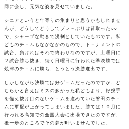
同に会し、元気な姿を見せていました。
シニアというと年寄りの集まりと思うかもしれませ
んが、どうしてどうしてプレ－ぶりは昔取った○○
で、シャープな動きで溌剌としていたものです。私
どものチ－ムもなかなかのもので、ト－ナメントの
試合、負ければそれで終わりなのですが、土曜日に
２試合勝ち抜き、続く日曜日に行われた準決勝では
焼津のチ－ムに勝ち、とうとう決勝進出です。
しかしながら決勝では好ゲ－ムだったのですが、ど
ちらかと言えばミスの多かった私どもより、好投手
を備え抜け目のないゲ－ムを進めていた磐田のチ－
ムに軍配が上がってしまいました。勝てば１０月に
行われる高知での全国大会に出場できたのですが、
後一歩のところでその夢が叶いませんでした。