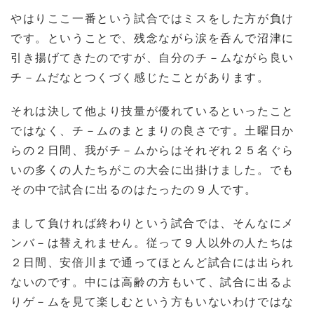
やはりここ一番という試合ではミスをした方が負け
です。ということで、残念ながら涙を呑んで沼津に
引き揚げてきたのですが、自分のチ－ムながら良い
チ－ムだなとつくづく感じたことがあります。
それは決して他より技量が優れているといったこと
ではなく、チ－ムのまとまりの良さです。土曜日か
らの２日間、我がチ－ムからはそれぞれ２５名ぐら
いの多くの人たちがこの大会に出掛けました。でも
その中で試合に出るのはたったの９人です。
まして負ければ終わりという試合では、そんなにメ
ンバ－は替えれません。従って９人以外の人たちは
２日間、安倍川まで通ってほとんど試合には出られ
ないのです。中には高齢の方もいて、試合に出るよ
りゲ－ムを見て楽しむという方もいないわけではな