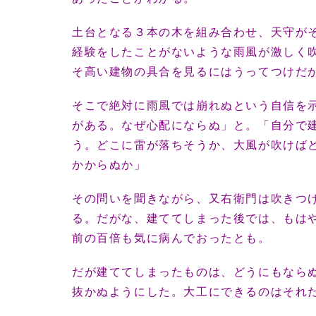
土台となる３本の木を組み合わせ、天守が
経験をしたことがないような雨風が激しく
そ高い建物の具合を見るにはうってつけだ
そこで絶対に雨風では崩れぬという自信を
がある。なぜ心配にならぬ」と。「自分で
う。どこに雷が落ちそうか、大風が吹けば
かからぬか」
その問いを聞きながら、又右衛門は吹きつ
る。だがな、建ててしまった後では、もは
前の百倍も気に病んでおったとも。
だが建ててしまったものは、どうにもなら
抜かぬようにした。大工にできるのはそれ