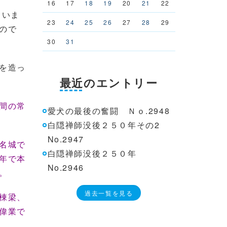
16
17
18
19
20
21
22
ていま
23
24
25
26
27
28
29
ので
30
31
を造っ
最近のエントリー
間の常
愛犬の最後の奮闘 Ｎｏ.2948
白隠禅師没後２５０年その2
No.2947
名城で
白隠禅師没後２５０年
年で本
No.2946
。
過去一覧を見る
棟梁、
偉業で