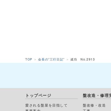
TOP
会長の”三行日記”
成功 No.2913
トップページ
盤改造・修理
愛される盤屋を目指して
盤改修・改造
事業案内
工事