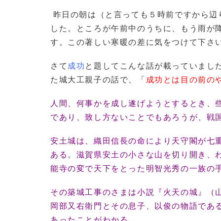
昨日の朝は（と言っても５時前ですから辺
した。ところが午前中のうちに、もう雨が
す。この著しい寒暖の差に気をつけて下さ
さて
成功
と題してこんな話が載っていまし
た城大工親子の話で、「
成功とは目の前の
人間、何事かを成し遂げようとするとき、
であり、致し方ないことでもあろうが、戦
安土城は、織田信長の命により天守閣が七
ある。滋賀県安土の小さな山を切り開き、
能寺の変で天下をとった明智光秀の一族の
その築城工事のさまは小説『火天の城』（
岡部又右衛門とその息子、以俊の物語であ
あったことがわかる。