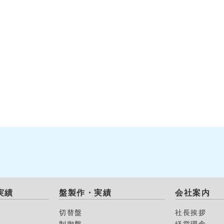
実績
盤製作・実績
会社案内
切替盤
社長挨拶
制御盤
経営理念