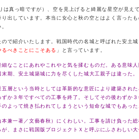
りは真っ暗ですが）、空を見上げると綺麗な星空が見え
降り出しています。本当に女心と秋の空とはよく言ったも
い。
たので紹介いたします。戦国時代の名城と呼ばれた安土城
やるべきことにこそある
」と言っています。
些細なことにあれやこれやと気を揉むものだ。ある意味人
国末期、安土城築城に力を尽くした城大工親子は違った。
重五層という当時としては革新的な意匠により建築された
わずか３年ですべての工事を終了。そしてその後わずか３
手のよって焼き払われてしまうという短命な城でもあった
山本兼一著／文藝春秋）にくわしい。工事を請け負った総
るが、まさに戦国版プロジェクトＸと呼ぶにふさわしい大