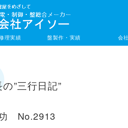
修理実績
盤製作・実績
会
長の”三行日記”
功 No.2913