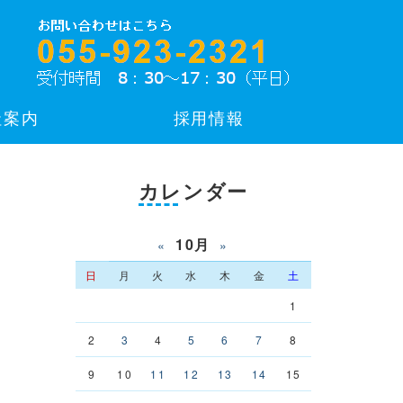
社案内
採用情報
カレンダー
10月
«
»
日
月
火
水
木
金
土
1
2
3
4
5
6
7
8
9
10
11
12
13
14
15