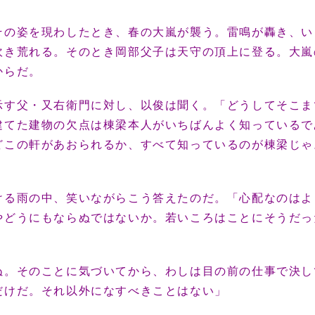
その姿を現わしたとき、春の大嵐が襲う。雷鳴が轟き、い
吹き荒れる。そのとき岡部父子は天守の頂上に登る。大嵐
からだ。
示す父・又右衛門に対し、以俊は聞く。「どうしてそこま
建てた建物の欠点は棟梁本人がいちばんよく知っているで
どこの軒があおられるか、すべて知っているのが棟梁じゃ
ける雨の中、笑いながらこう答えたのだ。「心配なのはよ
やどうにもならぬではないか。若いころはことにそうだっ
ぬ。そのことに気づいてから、わしは目の前の仕事で決し
だけだ。それ以外になすべきことはない」