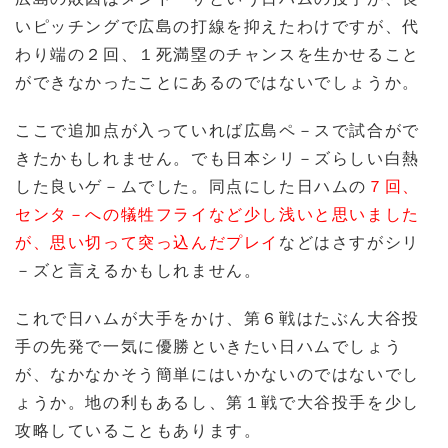
いピッチングで広島の打線を抑えたわけですが、代
わり端の２回、１死満塁のチャンスを生かせること
ができなかったことにあるのではないでしょうか。
ここで追加点が入っていれば広島ペ－スで試合がで
きたかもしれません。でも日本シリ－ズらしい白熱
した良いゲ－ムでした。同点にした日ハムの
７回、
センタ－への犠牲フライなど少し浅いと思いました
が、思い切って突っ込んだプレイ
などはさすがシリ
－ズと言えるかもしれません。
これで日ハムが大手をかけ、第６戦はたぶん大谷投
手の先発で一気に優勝といきたい日ハムでしょう
が、なかなかそう簡単にはいかないのではないでし
ょうか。地の利もあるし、第１戦で大谷投手を少し
攻略していることもあります。