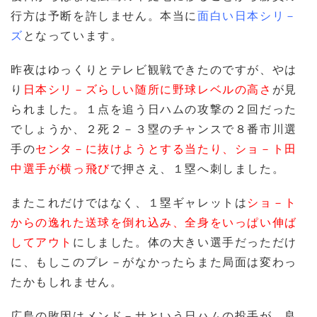
行方は予断を許しません。本当に
面白い日本シリ－
ズ
となっています。
昨夜はゆっくりとテレビ観戦できたのですが、やは
り
日本シリ－ズらしい随所に野球レベルの高さ
が見
られました。１点を追う日ハムの攻撃の２回だった
でしょうか、２死２－３塁のチャンスで８番市川選
手の
センタ－に抜けようとする当たり、ショ－ト田
中選手が横っ飛び
で押さえ、１塁へ刺しました。
またこれだけではなく、１塁ギャレットは
ショ－ト
からの逸れた送球を倒れ込み、全身をいっぱい伸ば
してアウト
にしました。体の大きい選手だっただけ
に、もしこのプレ－がなかったらまた局面は変わっ
たかもしれません。
広島の敗因はメンド－サという日ハムの投手が、良