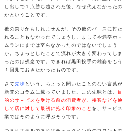
し出しで１点勝ち越された後、なぜ代えなかったの
かということです。
後の祭りかもしれませんが、その後のバ－スに打た
れることもなかったでしょうし、ましてや満塁ホ－
ムランにまでは至らなかったのではないでしょう
か。ちょっとしたことで流れが大きく変わってしま
ったのは残念です。できれば黒田投手の雄姿をもう
１回見ておきたかったものです。
さて
先味
という、ちょっと聞いたことのない言葉が
新聞のコラムに載っていました。この先味とは、
目
的のサ－ビスを受ける前の消費者が、接客などを通
して店に対して最初に抱く印象のこと
を、サ－ビス
業ではそのように呼ぶそうです。
つまりホテルであればチェックイン時のフロントの