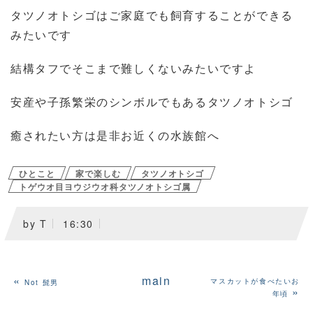
タツノオトシゴはご家庭でも飼育することができる
みたいです
結構タフでそこまで難しくないみたいですよ
安産や子孫繁栄のシンボルでもあるタツノオトシゴ
癒されたい方は是非お近くの水族館へ
ひとこと
家で楽しむ
タツノオトシゴ
トゲウオ目ヨウジウオ科タツノオトシゴ属
by
T
16:30
«
main
マスカットが食べたいお
Not 髭男
»
年頃