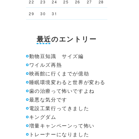
22
23
24
25
26
27
28
29
30
31
最近のエントリー
動物豆知識 サイズ編
ワイルズ再熱
映画館に行くまでが億劫
睡眠環境変わると世界が変わる
歯の治療って怖いですよね
最悪な気分です
電設工業行ってきました
キングダム
増量キャンペーンって怖い
トレーナーになりました