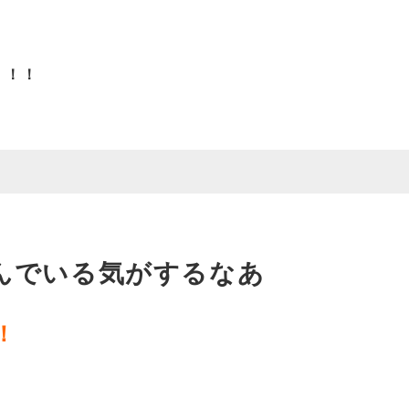
！！！
んでいる気がするなあ
！