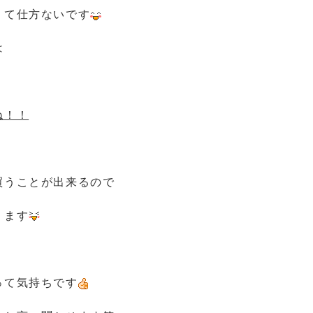
くて仕方ないです
は
ね！！
買うことが出来るので
ります
って気持ちです