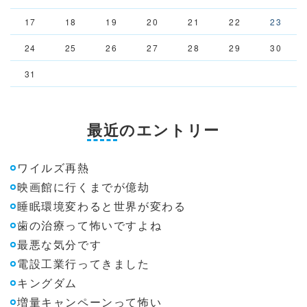
17
18
19
20
21
22
23
24
25
26
27
28
29
30
31
最近のエントリー
ワイルズ再熱
映画館に行くまでが億劫
睡眠環境変わると世界が変わる
歯の治療って怖いですよね
最悪な気分です
電設工業行ってきました
キングダム
増量キャンペーンって怖い