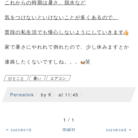
これからの時期は暑さ、脱水など
気をつけないといけないことが多くあるので、
普段の私生活でも慢心しないようにしていきます
家で暑さにやれれて倒れたので、少し休みますとか
連絡したくないですしね。。。
笑
ひとこと
暑い
エアコン
Permalink
by K
at 11:45
1 / 1
«
main
»
2023年07月
2023年09月