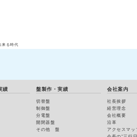
出来る時代
実績
盤製作・実績
会社案内
切替盤
社長挨拶
制御盤
経営理念
分電盤
会社概要
開閉器盤
沿革
その他 盤
アクセスマッ
会長の”三行日