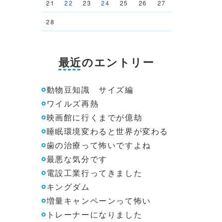
21
22
23
24
25
26
27
28
最近のエントリー
動物豆知識 サイズ編
ワイルズ再熱
映画館に行くまでが億劫
睡眠環境変わると世界が変わる
歯の治療って怖いですよね
最悪な気分です
電設工業行ってきました
キングダム
増量キャンペーンって怖い
トレーナーになりました