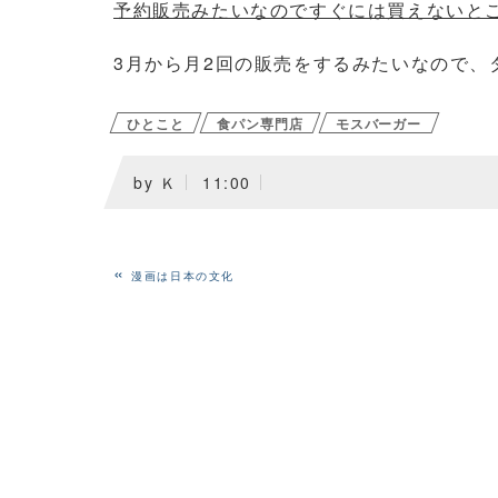
予約販売みたいなのですぐには買えないと
3月から月2回の販売をするみたいなので、
ひとこと
食パン専門店
モスバーガー
by
Ｋ
11:00
«
漫画は日本の文化