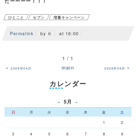
たーーーー！！！
ひとこと
セブン
増量キャンペーン
Permalink
by Ｋ
at 16:00
1 / 1
«
main
»
2026年04月
2026年06月
カレンダー
5月
«
»
日
月
火
水
木
金
土
1
2
3
4
5
6
7
8
9