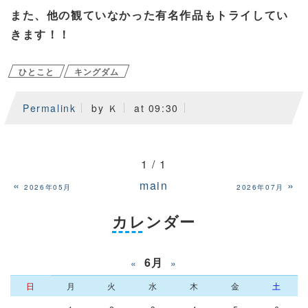
また、他の観ていなかった有名作品もトライしてい
きます！！
ひとこと
キングダム
Permalink
by Ｋ
at 09:30
1 / 1
«
main
»
2026年05月
2026年07月
カレンダー
6月
«
»
日
月
火
水
木
金
土