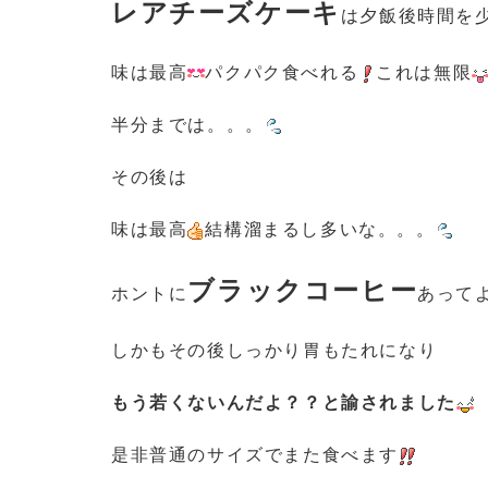
レアチーズケーキ
は夕飯後時間を
味は最高
パクパク食べれる
これは無限
半分までは。。。
その後は
味は最高
結構溜まるし多いな。。。
ブラックコーヒー
ホントに
あって
しかもその後しっかり胃もたれになり
もう若くないんだよ？？と諭されました
是非普通のサイズでまた食べます