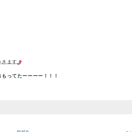
いきます
おもってたーーーー！！！
main