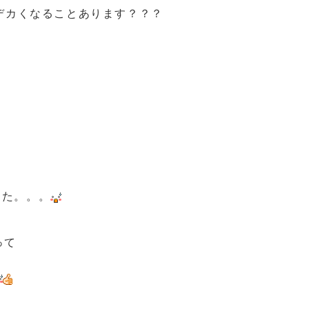
デカくなることあります？？？
した。。。
って