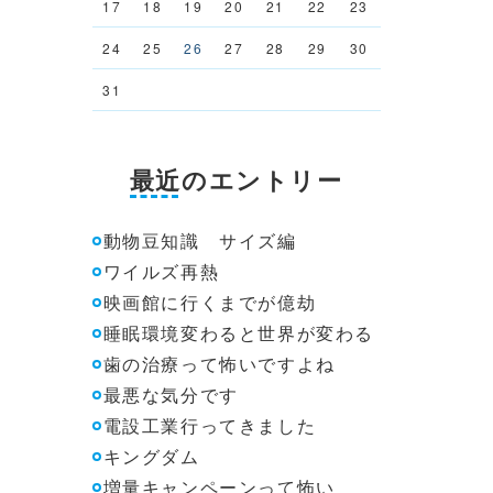
17
18
19
20
21
22
23
24
25
26
27
28
29
30
31
最近のエントリー
動物豆知識 サイズ編
ワイルズ再熱
映画館に行くまでが億劫
睡眠環境変わると世界が変わる
歯の治療って怖いですよね
最悪な気分です
電設工業行ってきました
キングダム
増量キャンペーンって怖い