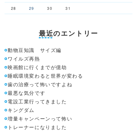
28
29
30
31
最近のエントリー
動物豆知識 サイズ編
ワイルズ再熱
映画館に行くまでが億劫
睡眠環境変わると世界が変わる
歯の治療って怖いですよね
最悪な気分です
電設工業行ってきました
キングダム
増量キャンペーンって怖い
トレーナーになりました