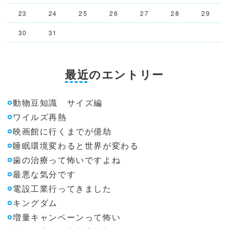
23
24
25
26
27
28
29
30
31
最近のエントリー
動物豆知識 サイズ編
ワイルズ再熱
映画館に行くまでが億劫
睡眠環境変わると世界が変わる
歯の治療って怖いですよね
最悪な気分です
電設工業行ってきました
キングダム
増量キャンペーンって怖い