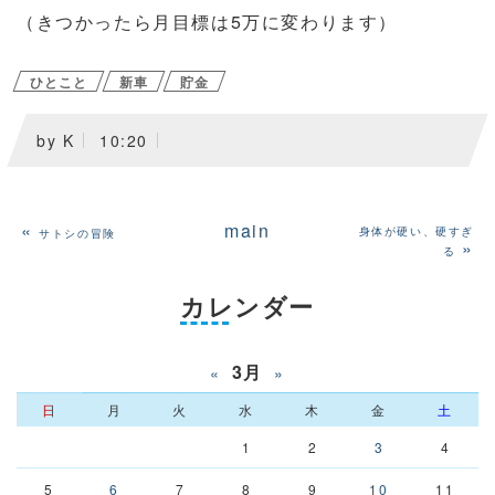
（きつかったら月目標は5万に変わります）
ひとこと
新車
貯金
by
K
10:20
«
main
身体が硬い、硬すぎ
サトシの冒険
»
る
カレンダー
3月
«
»
日
月
火
水
木
金
土
1
2
3
4
5
6
7
8
9
10
11