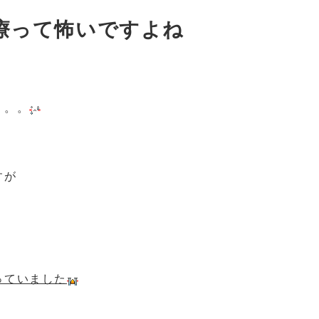
療って怖いですよね
。。。
すが
っていました