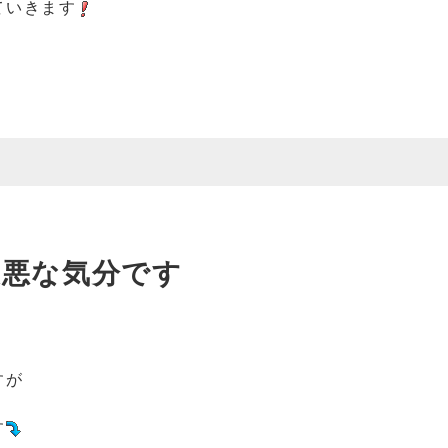
ていきます
最悪な気分です
すが
す