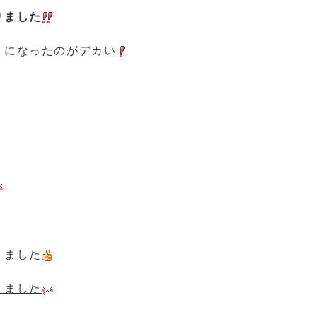
りました
うになったのがデカい
りました
りました