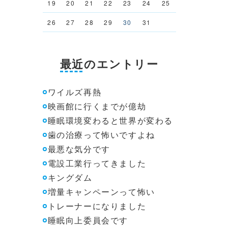
19
20
21
22
23
24
25
26
27
28
29
30
31
最近のエントリー
ワイルズ再熱
映画館に行くまでが億劫
睡眠環境変わると世界が変わる
歯の治療って怖いですよね
最悪な気分です
電設工業行ってきました
キングダム
増量キャンペーンって怖い
トレーナーになりました
睡眠向上委員会です