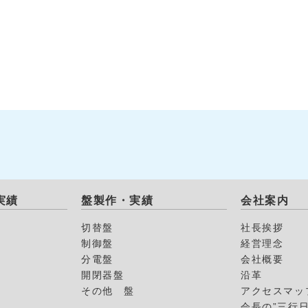
実績
盤製作・実績
会社案内
切替盤
社長挨拶
制御盤
経営理念
分電盤
会社概要
開閉器盤
沿革
その他 盤
アクセスマッ
会長の”三行日