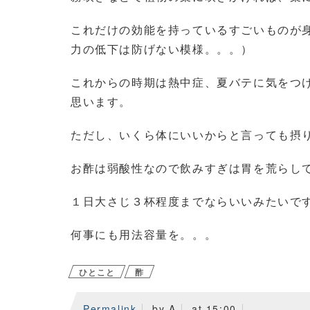
これだけの効能を持っているすごいものが
力の低下は防げない模様。。。）
これからの時期は熱中症、夏バテに気をつ
思います。
ただし、いくら体にいいからと言っても摂
お酢は弱酸性なので飲みすぎは胃を荒らし
１日大さじ３杯程度までならいいみたいで
何事にも用法容量を。。。
ひとこと
酢
Permalink
by A
at 15:00