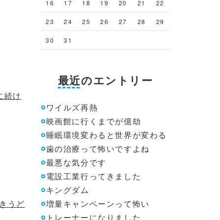
16
17
18
19
20
21
22
23
24
25
26
27
28
29
30
31
最近のエントリー
に続け
ワイルズ再熱
映画館に行くまでが億劫
睡眠環境変わると世界が変わる
歯の治療って怖いですよね
最悪な気分です
電設工業行ってきました
キングダム
きうど
増量キャンペーンって怖い
トレーナーになりました