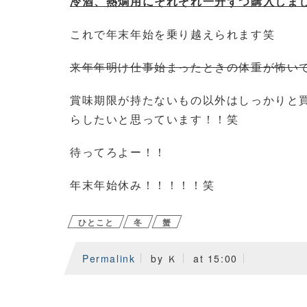
冷酒、熱燗用にそれぞれ一升ずつ購入しま
これで年末年始を乗り越えられます笑
来年年明け仕事始まったときの体重が怖い
賞味期限が持たないもの以外はしっかりと
らしたいと思っています！！笑
待ってろよー！！
年末年始休み！！！！！笑
ひとこと
冬
蟹
Permalink
by Ｋ
at 15:00