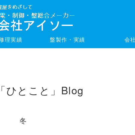
修理実績
盤製作・実績
会
「ひとこと」Blog
冬