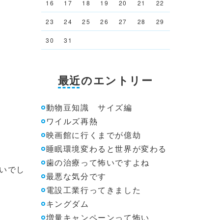
16
17
18
19
20
21
22
23
24
25
26
27
28
29
30
31
最近のエントリー
動物豆知識 サイズ編
ワイルズ再熱
映画館に行くまでが億劫
睡眠環境変わると世界が変わる
歯の治療って怖いですよね
いでし
最悪な気分です
電設工業行ってきました
キングダム
増量キャンペーンって怖い