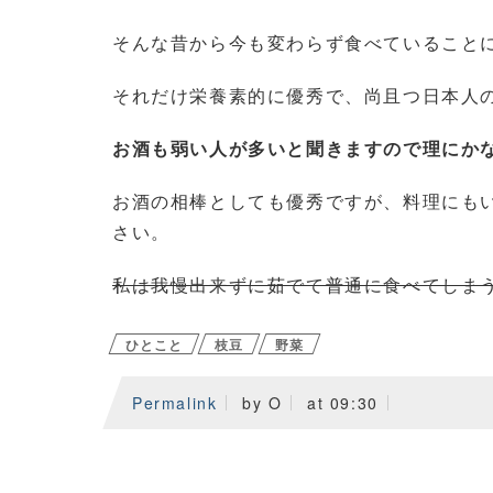
そんな昔から今も変わらず食べていること
それだけ栄養素的に優秀で、尚且つ日本人
お酒も弱い人が多いと聞きますので理にか
お酒の相棒としても優秀ですが、料理にも
さい。
私は我慢出来ずに茹でて普通に食べてしま
ひとこと
枝豆
野菜
Permalink
by O
at 09:30