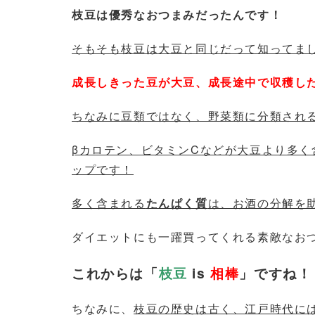
枝豆は優秀なおつまみだったんです！
そもそも枝豆は大豆と同じだって知ってま
成長しきった豆が大豆、成長途中で収穫し
ちなみに豆類ではなく、野菜類に分類され
βカロテン、ビタミンCなどが大豆より多
ップです！
多く含まれる
たんぱく質
は、お酒の分解を
ダイエットにも一躍買ってくれる素敵なお
これからは「
枝豆
is
相棒
」ですね！
ちなみに、
枝豆の歴史は古く、江戸時代に