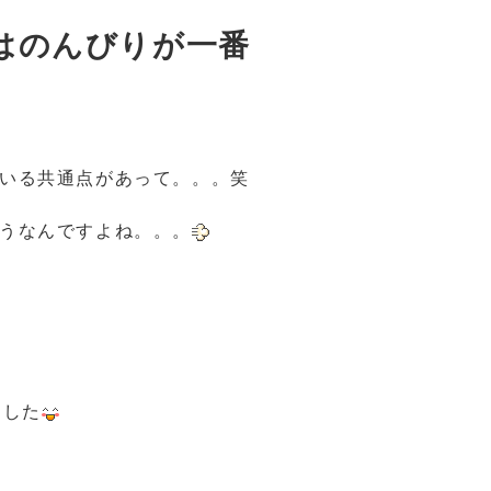
はのんびりが一番
ている共通点があって。。。笑
そうなんですよね。。。
ました