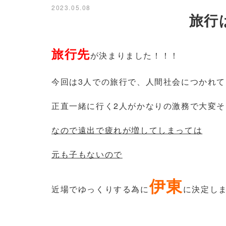
2023.05.08
旅行
旅行先
が決まりました！！！
今回は3人での旅行で、人間社会につかれ
正直一緒に行く2人がかなりの激務で大変
なので遠出で疲れが増してしまっては
元も子もないので
伊東
近場でゆっくりする為に
に決定し