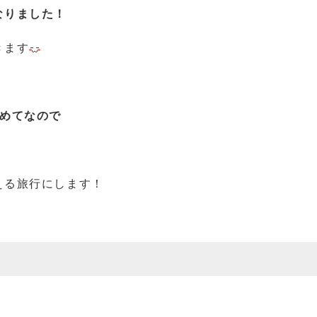
なりました！
きます
初めてなので
える旅行にします！