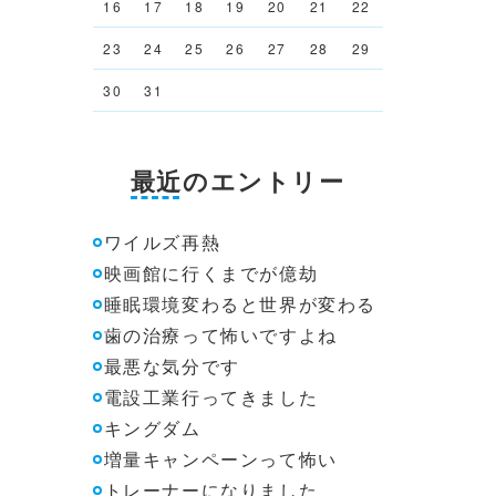
16
17
18
19
20
21
22
23
24
25
26
27
28
29
30
31
最近のエントリー
ワイルズ再熱
映画館に行くまでが億劫
睡眠環境変わると世界が変わる
歯の治療って怖いですよね
最悪な気分です
電設工業行ってきました
キングダム
増量キャンペーンって怖い
トレーナーになりました