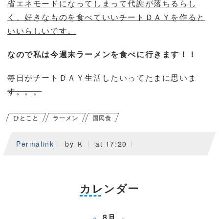
省エネモードになってしまって代謝が落ちるらし
く、好きなものを食べていいチートＤＡＹを作ると
いいらしいです。
なので私は今週末ラーメンを食べに行きます！！
毎日がチートＤＡＹ生活したいってたまに思いま
す。。。
ひとこと
ラーメン
国民食
Permalink
by Ｋ
at 17:20
カレンダー
8月
«
»