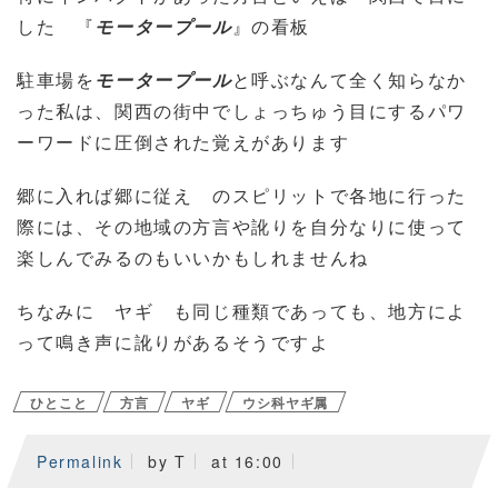
した 『
モータープール
』の看板
駐車場を
モータープール
と呼ぶなんて全く知らなか
った私は、関西の街中でしょっちゅう目にするパワ
ーワードに圧倒された覚えがあります
郷に入れば郷に従え のスピリットで各地に行った
際には、その地域の方言や訛りを自分なりに使って
楽しんでみるのもいいかもしれませんね
ちなみに ヤギ も同じ種類であっても、地方によ
って鳴き声に訛りがあるそうですよ
ひとこと
方言
ヤギ
ウシ科ヤギ属
Permalink
by T
at 16:00